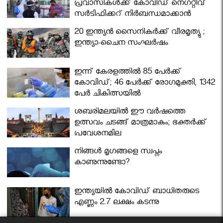
പ്രവാസികള്‍ക്ക് കോവിഡ് നെഗറ്റീവ്
സര്‍ട്ടിഫിക്കറ്റ് നിർബന്ധമാക്കാൻ
മന്ത്രിസഭ
20 ഇന്ത്യൻ സൈനികർക്ക് വീരമൃത്യു ;
ഇന്ത്യാ-ചൈന സംഘർഷം
ഇന്ന് കേരളത്തിൽ 85 പേർക്ക്
കോവിഡ്; 46 പേർക്ക് രോഗമുക്തി, 1342
പേർ ചികിത്സയിൽ
ശബരിമലയില്‍ ഈ വർഷത്തെ
ഉത്സവം ചടങ്ങ് മാത്രമാകും; ഭക്തർക്ക്
പ്രവേശനമില്ല
നിങ്ങള്‍ മൃഗങ്ങളെ സ്വപ്നം
കാണുന്നുണ്ടോ?
ഇന്ത്യയിൽ കോവിഡ് ബാധിതരുടെ
എണ്ണം 2.7 ലക്ഷം കടന്നു