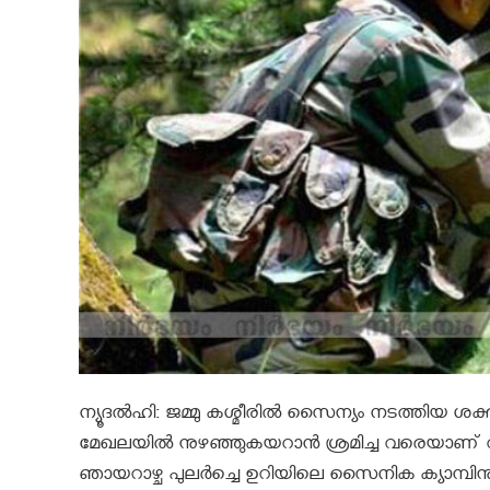
ന്യൂദല്‍ഹി: ജമ്മു കശ്മീരില്‍ സൈന്യം നടത്തിയ ശക്തമ
മേഖലയില്‍ നുഴഞ്ഞുകയറാന്‍ ശ്രമിച്ച വരെയാണ് 
ഞായറാഴ്ച പുലര്‍ച്ചെ ഉറിയിലെ സൈനിക ക്യാമ്പിനു 