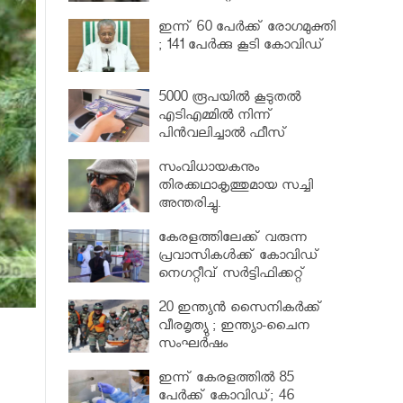
വര്‍ധിപ്പിച്ചു
ഇന്ന് 60 പേർക്ക് രോഗമുക്തി
; 141 പേര്‍ക്കു കൂടി കോവിഡ്
5000 രൂപയിൽ കൂടുതൽ
എടിഎമ്മിൽ നിന്ന്
പിൻവലിച്ചാൽ ഫീസ്
ഈടാക്കും..
സംവിധായകനും
തിരക്കഥാകൃത്തുമായ സച്ചി
അന്തരിച്ചു.
കേരളത്തിലേക്ക് വരുന്ന
പ്രവാസികള്‍ക്ക് കോവിഡ്
നെഗറ്റീവ് സര്‍ട്ടിഫിക്കറ്റ്
നിർബന്ധമാക്കാൻ മന്ത്രിസഭ
20 ഇന്ത്യൻ സൈനികർക്ക്
വീരമൃത്യു ; ഇന്ത്യാ-ചൈന
സംഘർഷം
ഇന്ന് കേരളത്തിൽ 85
പേർക്ക് കോവിഡ്; 46