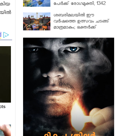
പേർക്ക് രോഗമുക്തി, 1342
‍കിയ
പേർ ചികിത്സയിൽ
യില്‍
ശബരിമലയില്‍ ഈ
വർഷത്തെ ഉത്സവം ചടങ്ങ്
മാത്രമാകും; ഭക്തർക്ക്
പ്രവേശനമില്ല