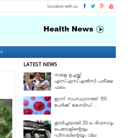
Socialize with us
GY
LATEST NEWS
നാളെ ഉച്ചയ്ക്ക്
എസ്എസ്എല്‍സി പരീക്ഷ
ഫലം
ഇന്ന് സംസ്ഥാനത്ത് 195
പേര്‍ക്ക് കോവിഡ് ...
തുടർച്ചയായി 20-ാം ദിവസവും
പെട്രോളിന്റെയും
ഡീസലിന്റെയും വില