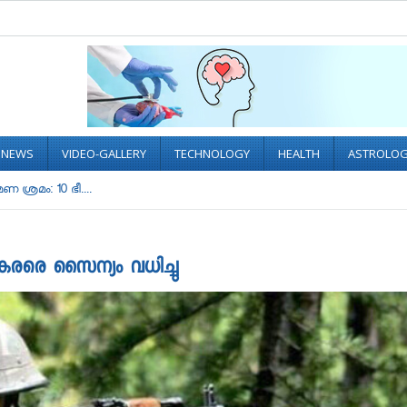
L NEWS
VIDEO-GALLERY
TECHNOLOGY
HEALTH
ASTROLO
ണ ശ്രമം: 10 ഭീ....
ഭീകരരെ സൈന്യം വധിച്ചു