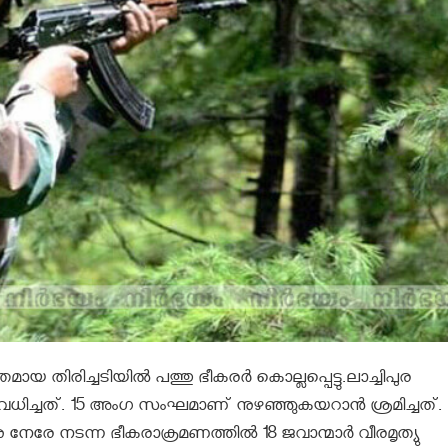
ായ തിരിച്ചടിയില്‍ പത്തു ഭീകരര്‍ കൊല്ലപ്പെട്ടു.ലാച്ചിപുര
വധിച്ചത്. 15 അംഗ സംഘമാണ് നുഴഞ്ഞുകയറാന്‍ ശ്രമിച്ചത്.
നേരേ നടന്ന ഭീകരാക്രമണത്തില്‍ 18 ജവാന്മാര്‍ വീരമൃത്യു