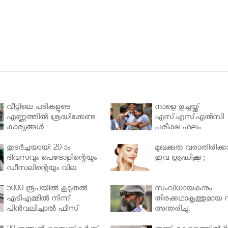
വീട്ടിലെ പടികളുടെ
നാളെ ഉച്ചയ്ക്ക്
എണ്ണത്തിൽ ശ്രദ്ധിക്കേണ്ട
എസ്എസ്എല്‍സി
കാര്യങ്ങൾ
പരീക്ഷ ഫലം
തുടർച്ചയായി 20-ാം
മുഖക്കുരു വരാതിരിക്കാ
ദിവസവും പെട്രോളിന്റെയും
ഇവ ശ്രദ്ധിക്കൂ ;
ഡീസലിന്റെയും വില
വര്‍ധിപ്പിച്ചു
5000 രൂപയിൽ കൂടുതൽ
സംവിധായകനും
എടിഎമ്മിൽ നിന്ന്
തിരക്കഥാകൃത്തുമായ സ
പിൻവലിച്ചാൽ ഫീസ്
അന്തരിച്ചു.
ഈടാക്കും..