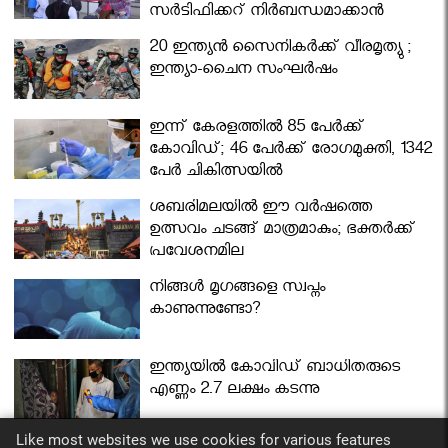
സര്‍ട്ടിഫിക്കറ്റ് നിർബന്ധമാക്കാൻ
മന്ത്രിസഭ
20 ഇന്ത്യൻ സൈനികർക്ക് വീരമൃത്യു ;
ഇന്ത്യാ-ചൈന സംഘർഷം
ഇന്ന് കേരളത്തിൽ 85 പേർക്ക്
കോവിഡ്; 46 പേർക്ക് രോഗമുക്തി, 1342
പേർ ചികിത്സയിൽ
ശബരിമലയില്‍ ഈ വർഷത്തെ
ഉത്സവം ചടങ്ങ് മാത്രമാകും; ഭക്തർക്ക്
പ്രവേശനമില്ല
നിങ്ങള്‍ മൃഗങ്ങളെ സ്വപ്നം
കാണുന്നുണ്ടോ?
ഇന്ത്യയിൽ കോവിഡ് ബാധിതരുടെ
എണ്ണം 2.7 ലക്ഷം കടന്നു
Like most websites we use cookies for various features