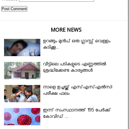
MORE NEWS
ഉറങ്ങും മുന്‍പ് ഒരു ഗ്ലാസ്സ് വെള്ളം
കുടിക്കൂ...
വീട്ടിലെ പടികളുടെ എണ്ണത്തിൽ
ശ്രദ്ധിക്കേണ്ട കാര്യങ്ങൾ
നാളെ ഉച്ചയ്ക്ക് എസ്എസ്എല്‍സി
പരീക്ഷ ഫലം
ഇന്ന് സംസ്ഥാനത്ത് 195 പേര്‍ക്ക്
കോവിഡ് ...