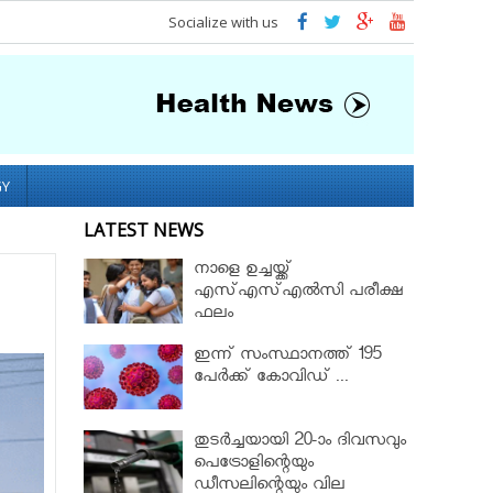
Socialize with us
GY
LATEST NEWS
നാളെ ഉച്ചയ്ക്ക്
എസ്എസ്എല്‍സി പരീക്ഷ
ഫലം
ഇന്ന് സംസ്ഥാനത്ത് 195
പേര്‍ക്ക് കോവിഡ് ...
തുടർച്ചയായി 20-ാം ദിവസവും
പെട്രോളിന്റെയും
ഡീസലിന്റെയും വില