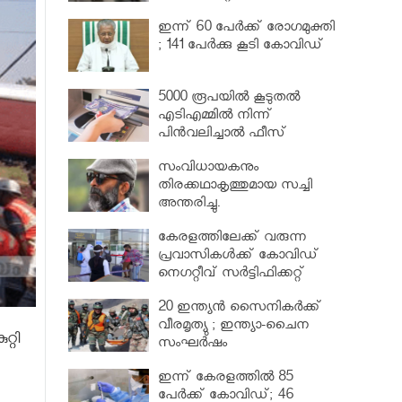
വര്‍ധിപ്പിച്ചു
ഇന്ന് 60 പേർക്ക് രോഗമുക്തി
; 141 പേര്‍ക്കു കൂടി കോവിഡ്
5000 രൂപയിൽ കൂടുതൽ
എടിഎമ്മിൽ നിന്ന്
പിൻവലിച്ചാൽ ഫീസ്
ഈടാക്കും..
സംവിധായകനും
തിരക്കഥാകൃത്തുമായ സച്ചി
അന്തരിച്ചു.
കേരളത്തിലേക്ക് വരുന്ന
പ്രവാസികള്‍ക്ക് കോവിഡ്
നെഗറ്റീവ് സര്‍ട്ടിഫിക്കറ്റ്
നിർബന്ധമാക്കാൻ മന്ത്രിസഭ
20 ഇന്ത്യൻ സൈനികർക്ക്
വീരമൃത്യു ; ഇന്ത്യാ-ചൈന
്റി
സംഘർഷം
ഇന്ന് കേരളത്തിൽ 85
പേർക്ക് കോവിഡ്; 46