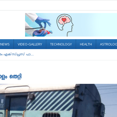
L NEWS
VIDEO-GALLERY
TECHNOLOGY
HEALTH
ASTROLO
എക്​സ്​പ്രസ്​ പാ....
ളം തെറ്റി