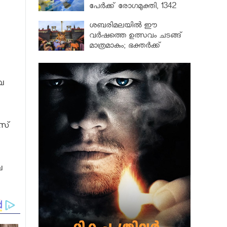
പേർക്ക് രോഗമുക്തി, 1342
പേർ ചികിത്സയിൽ
ശബരിമലയില്‍ ഈ
വർഷത്തെ ഉത്സവം ചടങ്ങ്
മാത്രമാകും; ഭക്തർക്ക്
പ്രവേശനമില്ല
െ
രസ്
േ