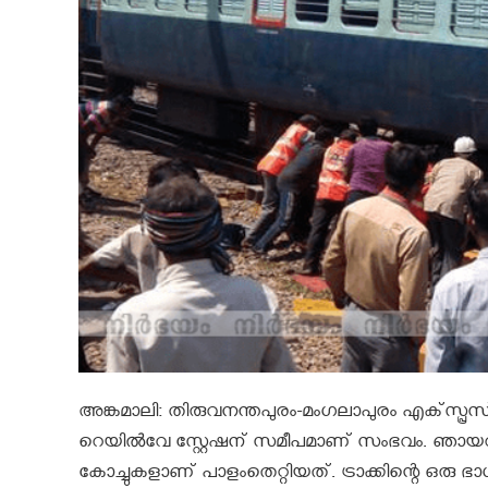
അങ്കമാലി‍: തിരുവനന്തപുരം-മംഗലാപുരം എക്‌സ്പ്രസ് പ
റെയിൽവേ സ്റ്റേഷന് സമീപമാണ് സംഭവം. ഞായറാഴ്ച്ച
കോച്ചുകളാണ് പാളംതെറ്റിയത്. ട്രാക്കിന്റെ ഒരു