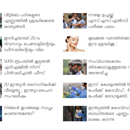
വീട്ടിലെ പടികളുടെ
നാളെ ഉച്ചയ്ക്ക്
എണ്ണത്തിൽ ശ്രദ്ധിക്കേണ്ട
എസ്എസ്എല്‍സി
കാര്യങ്ങൾ
പരീക്ഷ ഫലം
തുടർച്ചയായി 20-ാം
മുഖക്കുരു വരാതിരിക്കാ
ദിവസവും പെട്രോളിന്റെയും
ഇവ ശ്രദ്ധിക്കൂ ;
ഡീസലിന്റെയും വില
വര്‍ധിപ്പിച്ചു
5000 രൂപയിൽ കൂടുതൽ
സംവിധായകനും
എടിഎമ്മിൽ നിന്ന്
തിരക്കഥാകൃത്തുമായ സ
പിൻവലിച്ചാൽ ഫീസ്
അന്തരിച്ചു.
ഈടാക്കും..
20 ഇന്ത്യൻ സൈനികർക്ക്
ഇന്ന് കേരളത്തിൽ 8
വീരമൃത്യു ; ഇന്ത്യാ-ചൈന
പേർക്ക് കോവിഡ്; 4
സംഘർഷം
പേർക്ക് രോഗമുക്തി, 
പേർ ചികിത്സയിൽ
നിങ്ങള്‍ മൃഗങ്ങളെ സ്വപ്നം
ഇന്ത്യയിൽ കോവിഡ
കാണുന്നുണ്ടോ?
ബാധിതരുടെ എണ്ണം 
ലക്ഷം കടന്നു