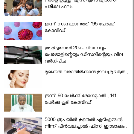
നാളെ ഉച്ചയ്ക്ക് എസ്എസ്എല്‍സി
പരീക്ഷ ഫലം
ഇന്ന് സംസ്ഥാനത്ത് 195 പേര്‍ക്ക്
കോവിഡ് ...
തുടർച്ചയായി 20-ാം ദിവസവും
പെട്രോളിന്റെയും ഡീസലിന്റെയും വില
വര്‍ധിപ്പിച്ചു
മുഖക്കുരു വരാതിരിക്കാന്‍ ഇവ ശ്രദ്ധിക്കൂ ;
ഇന്ന് 60 പേർക്ക് രോഗമുക്തി ; 141
പേര്‍ക്കു കൂടി കോവിഡ്
5000 രൂപയിൽ കൂടുതൽ എടിഎമ്മിൽ
നിന്ന് പിൻവലിച്ചാൽ ഫീസ് ഈടാക്കും..