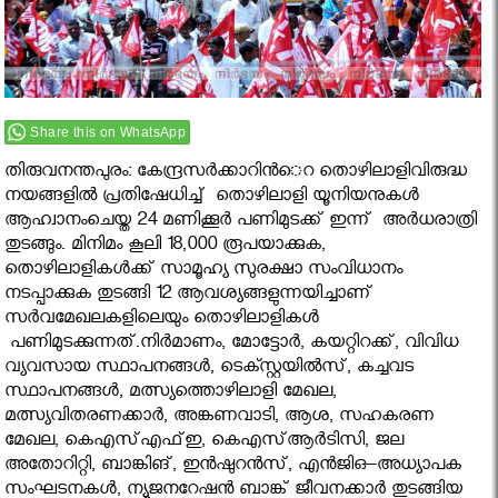
Share this on WhatsApp
തിരുവനന്തപുരം: കേന്ദ്രസര്‍ക്കാറിന്‍െറ തൊഴിലാളിവിരുദ്ധ
നയങ്ങളില്‍ പ്രതിഷേധിച്ച് തൊഴിലാളി യൂനിയനുകള്‍
ആഹ്വാനംചെയ്ത 24 മണിക്കൂര്‍ പണിമുടക്ക് ഇന്ന് അര്‍ധരാത്രി
തുടങ്ങും. മിനിമം കൂലി 18,000 രൂപയാക്കുക,
തൊഴിലാളികള്‍ക്ക് സാമൂഹ്യ സുരക്ഷാ സംവിധാനം
നടപ്പാക്കുക തുടങ്ങി 12 ആവശ്യങ്ങളുന്നയിച്ചാണ്
സര്‍വമേഖലകളിലെയും തൊഴിലാളികള്‍
പണിമുടക്കുന്നത്.നിര്‍മാണം, മോട്ടോര്‍, കയറ്റിറക്ക്, വിവിധ
വ്യവസായ സ്ഥാപനങ്ങള്‍, ടെക്സ്റ്റയില്‍സ്, കച്ചവട
സ്ഥാപനങ്ങള്‍, മത്സ്യത്തൊഴിലാളി മേഖല,
മത്സ്യവിതരണക്കാര്‍, അങ്കണവാടി, ആശ, സഹകരണ
മേഖല, കെഎസ്എഫ്ഇ, കെഎസ്ആര്‍ടിസി, ജല
അതോറിറ്റി, ബാങ്കിങ്, ഇന്‍ഷുറന്‍സ്, എന്‍ജിഒ–അധ്യാപക
സംഘടനകള്‍, ന്യൂജനറേഷന്‍ ബാങ്ക് ജീവനക്കാര്‍ തുടങ്ങിയ