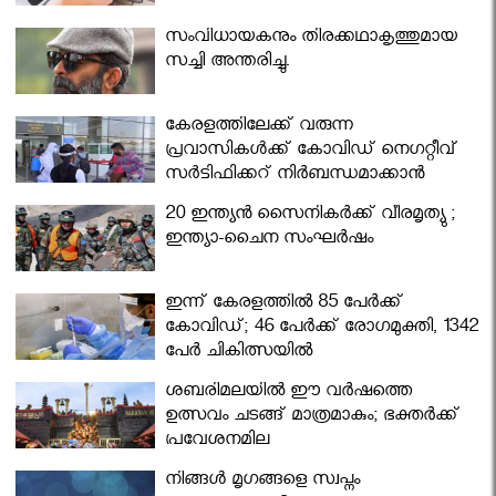
സംവിധായകനും തിരക്കഥാകൃത്തുമായ
സച്ചി അന്തരിച്ചു.
കേരളത്തിലേക്ക് വരുന്ന
പ്രവാസികള്‍ക്ക് കോവിഡ് നെഗറ്റീവ്
സര്‍ട്ടിഫിക്കറ്റ് നിർബന്ധമാക്കാൻ
മന്ത്രിസഭ
20 ഇന്ത്യൻ സൈനികർക്ക് വീരമൃത്യു ;
ഇന്ത്യാ-ചൈന സംഘർഷം
ഇന്ന് കേരളത്തിൽ 85 പേർക്ക്
കോവിഡ്; 46 പേർക്ക് രോഗമുക്തി, 1342
പേർ ചികിത്സയിൽ
ശബരിമലയില്‍ ഈ വർഷത്തെ
ഉത്സവം ചടങ്ങ് മാത്രമാകും; ഭക്തർക്ക്
പ്രവേശനമില്ല
നിങ്ങള്‍ മൃഗങ്ങളെ സ്വപ്നം