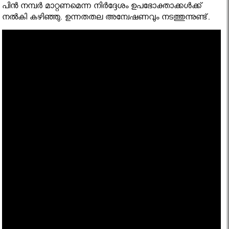
പിന്‍ നമ്പര്‍ മാറ്റണമെന്ന നിര്‍ദ്ദേശം ഉപഭോക്താക്കള്‍ക്ക്
നല്‍കി കഴിഞ്ഞു. ഉന്നതതല അന്വേഷണവും നടത്തുന്നുണ്ട്.