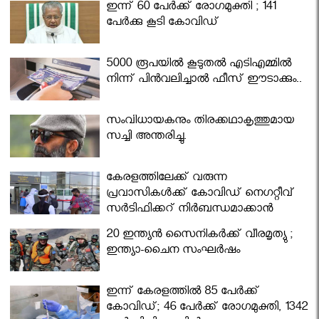
ഇന്ന് 60 പേർക്ക് രോഗമുക്തി ; 141
പേര്‍ക്കു കൂടി കോവിഡ്
5000 രൂപയിൽ കൂടുതൽ എടിഎമ്മിൽ
നിന്ന് പിൻവലിച്ചാൽ ഫീസ് ഈടാക്കും..
സംവിധായകനും തിരക്കഥാകൃത്തുമായ
സച്ചി അന്തരിച്ചു.
കേരളത്തിലേക്ക് വരുന്ന
പ്രവാസികള്‍ക്ക് കോവിഡ് നെഗറ്റീവ്
സര്‍ട്ടിഫിക്കറ്റ് നിർബന്ധമാക്കാൻ
മന്ത്രിസഭ
20 ഇന്ത്യൻ സൈനികർക്ക് വീരമൃത്യു ;
ഇന്ത്യാ-ചൈന സംഘർഷം
ഇന്ന് കേരളത്തിൽ 85 പേർക്ക്
കോവിഡ്; 46 പേർക്ക് രോഗമുക്തി, 1342