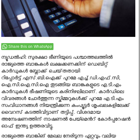
Share this on WhatsApp
ന്യൂഡല്‍ഹി: സുരക്ഷാ ഭീണിയുടെ പശ്ചാത്തലത്തില്‍
രാജ്യത്തെ ബാങ്കുകള്‍ ലക്ഷക്കണക്കിന് ഡെബിറ്റ്
കാര്‍ഡുകള്‍ ബ്ലോക്ക് ചെയ്‌തതായി
റിപ്പോർട്ട്.എസ്.ബി.ഐക്ക് പുറമേ എച്ച്.ഡി.എഫ്.സി,
ഐ.സി.ഐ.സി.ഐ തുടങ്ങിയ ബാങ്കുകളുടെ എ.ടി.എം
കാര്‍ഡുകള്‍ ഭീഷണിയുടെ കരിനിഴലിലാണ്. കാര്‍ഡിലെ
വിവരങ്ങള്‍ ചോര്‍ത്തുന്ന സ്കിമ്മറുകള്‍ക്ക് പുറമേ എ.ടി.എം
സംവിധാനങ്ങള്‍ നിയന്ത്രിക്കുന്ന കംപ്യൂട്ടര്‍ ശൃംഖലകളിലേക്ക്
വൈറസ് കടത്തിവിട്ടാണ് തട്ടിപ്പ്. വിശദമായ
അന്വേഷണത്തിന് നാഷണല്‍ പേയ്മെന്‍റ് കോര്‍പ്പറേഷന്‍
ഓഫ് ഇന്ത്യ ഉത്തരവിട്ടു.
രാജ്യത്തെ ബാങ്കിങ് മേഖല നേരിടുന്ന ഏറ്റവും വലിയ