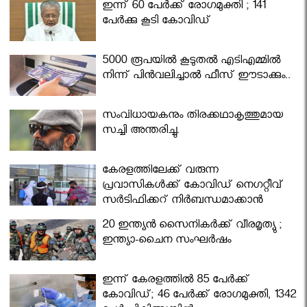
ഇന്ന് 60 പേർക്ക് രോഗമുക്തി ; 141
പേര്‍ക്കു കൂടി കോവിഡ്
5000 രൂപയിൽ കൂടുതൽ എടിഎമ്മിൽ
നിന്ന് പിൻവലിച്ചാൽ ഫീസ് ഈടാക്കും..
സംവിധായകനും തിരക്കഥാകൃത്തുമായ
സച്ചി അന്തരിച്ചു.
കേരളത്തിലേക്ക് വരുന്ന
പ്രവാസികള്‍ക്ക് കോവിഡ് നെഗറ്റീവ്
സര്‍ട്ടിഫിക്കറ്റ് നിർബന്ധമാക്കാൻ
മന്ത്രിസഭ
20 ഇന്ത്യൻ സൈനികർക്ക് വീരമൃത്യു ;
ഇന്ത്യാ-ചൈന സംഘർഷം
ഇന്ന് കേരളത്തിൽ 85 പേർക്ക്
കോവിഡ്; 46 പേർക്ക് രോഗമുക്തി, 1342