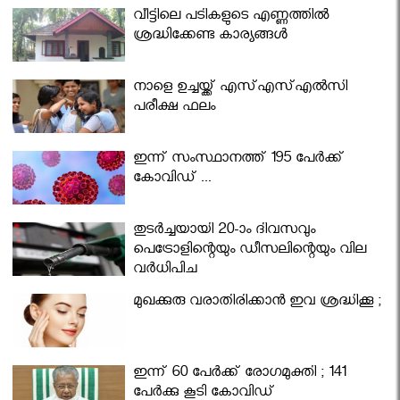
വീട്ടിലെ പടികളുടെ എണ്ണത്തിൽ
ശ്രദ്ധിക്കേണ്ട കാര്യങ്ങൾ
നാളെ ഉച്ചയ്ക്ക് എസ്എസ്എല്‍സി
പരീക്ഷ ഫലം
ഇന്ന് സംസ്ഥാനത്ത് 195 പേര്‍ക്ക്
കോവിഡ് ...
തുടർച്ചയായി 20-ാം ദിവസവും
പെട്രോളിന്റെയും ഡീസലിന്റെയും വില
വര്‍ധിപ്പിച്ചു
മുഖക്കുരു വരാതിരിക്കാന്‍ ഇവ ശ്രദ്ധിക്കൂ ;
ഇന്ന് 60 പേർക്ക് രോഗമുക്തി ; 141
പേര്‍ക്കു കൂടി കോവിഡ്