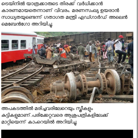
ട്രെയിനിൽ യാത്രക്കാരുടെ തിരക്ക് വർധിക്കാൻ
കാരണമായതെന്നാണ് വിവരം. മരണസംഖ്യ ഉയരാൻ
സാധ്യതയുണ്ടെന്ന് ഗതാഗത മന്ത്രി എഡ്ഗാർഡ് അലെൻ
മെബേൻഗോ അറിയിച്ചു.
അപകടത്തില്‍ മരിച്ചവരിലേറെയും സ്ത്രീകളും
കുട്ടികളുമാണ്.പരിക്കേറ്റവരെ ആശുപത്രികളിലേക്ക്
മാറ്റിയെന്ന് കാംറെയില്‍ അറിയിച്ചു.