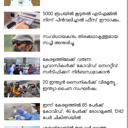
5000 രൂപയിൽ കൂടുതൽ എടിഎമ്മിൽ
നിന്ന് പിൻവലിച്ചാൽ ഫീസ് ഈടാക്കും..
സംവിധായകനും തിരക്കഥാകൃത്തുമായ
സച്ചി അന്തരിച്ചു.
കേരളത്തിലേക്ക് വരുന്ന
പ്രവാസികള്‍ക്ക് കോവിഡ് നെഗറ്റീവ്
സര്‍ട്ടിഫിക്കറ്റ് നിർബന്ധമാക്കാൻ
മന്ത്രിസഭ
20 ഇന്ത്യൻ സൈനികർക്ക് വീരമൃത്യു ;
ഇന്ത്യാ-ചൈന സംഘർഷം
ഇന്ന് കേരളത്തിൽ 85 പേർക്ക്
കോവിഡ്; 46 പേർക്ക് രോഗമുക്തി, 1342
പേർ ചികിത്സയിൽ