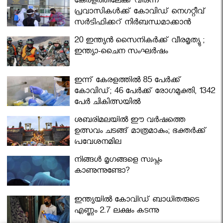
കേരളത്തിലേക്ക് വരുന്ന
പ്രവാസികള്‍ക്ക് കോവിഡ് നെഗറ്റീവ്
സര്‍ട്ടിഫിക്കറ്റ് നിർബന്ധമാക്കാൻ
മന്ത്രിസഭ
20 ഇന്ത്യൻ സൈനികർക്ക് വീരമൃത്യു ;
ഇന്ത്യാ-ചൈന സംഘർഷം
ഇന്ന് കേരളത്തിൽ 85 പേർക്ക്
കോവിഡ്; 46 പേർക്ക് രോഗമുക്തി, 1342
പേർ ചികിത്സയിൽ
ശബരിമലയില്‍ ഈ വർഷത്തെ
ഉത്സവം ചടങ്ങ് മാത്രമാകും; ഭക്തർക്ക്
പ്രവേശനമില്ല
നിങ്ങള്‍ മൃഗങ്ങളെ സ്വപ്നം
കാണുന്നുണ്ടോ?
ഇന്ത്യയിൽ കോവിഡ് ബാധിതരുടെ
എണ്ണം 2.7 ലക്ഷം കടന്നു