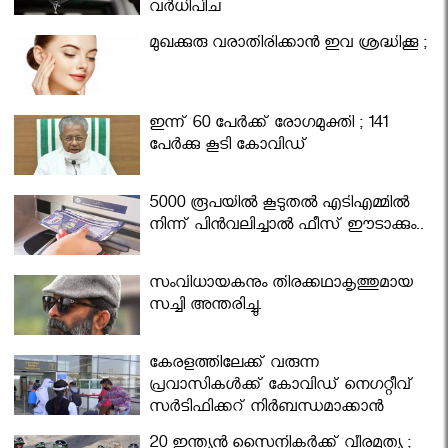
വര്‍ധിപ്പിച്ചു
മുഖക്കുരു വരാതിരിക്കാന്‍ ഇവ ശ്രദ്ധിക്കൂ ;
ഇന്ന് 60 പേർക്ക് രോഗമുക്തി ; 141
പേര്‍ക്കു കൂടി കോവിഡ്
5000 രൂപയിൽ കൂടുതൽ എടിഎമ്മിൽ
നിന്ന് പിൻവലിച്ചാൽ ഫീസ് ഈടാക്കും..
സംവിധായകനും തിരക്കഥാകൃത്തുമായ
സച്ചി അന്തരിച്ചു.
കേരളത്തിലേക്ക് വരുന്ന
പ്രവാസികള്‍ക്ക് കോവിഡ് നെഗറ്റീവ്
സര്‍ട്ടിഫിക്കറ്റ് നിർബന്ധമാക്കാൻ
മന്ത്രിസഭ
20 ഇന്ത്യൻ സൈനികർക്ക് വീരമൃത്യു ;