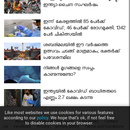
ഇന്ത്യാ-ചൈന സംഘർഷം
ഇന്ന് കേരളത്തിൽ 85 പേർക്ക്
കോവിഡ്; 46 പേർക്ക് രോഗമുക്തി, 1342
പേർ ചികിത്സയിൽ
ശബരിമലയില്‍ ഈ വർഷത്തെ
ഉത്സവം ചടങ്ങ് മാത്രമാകും; ഭക്തർക്ക്
പ്രവേശനമില്ല
നിങ്ങള്‍ മൃഗങ്ങളെ സ്വപ്നം
കാണുന്നുണ്ടോ?
ഇന്ത്യയിൽ കോവിഡ് ബാധിതരുടെ
എണ്ണം 2.7 ലക്ഷം കടന്നു
Like most websites we use cookies for various features
according to our
policy.
We hope that’s ok, if not feel free
About Us
Career @ Nirbhayam
Categories
Contact
to disable cookies in your browser.
Us
Feedback
Privacy
privacy policy
Terms and Conditions