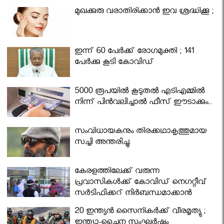
മുഖക്കുരു വരാതിരിക്കാന്‍ ഇവ ശ്രദ്ധിക്കൂ ;
ഇന്ന് 60 പേർക്ക് രോഗമുക്തി ; 141
പേര്‍ക്കു കൂടി കോവിഡ്
5000 രൂപയിൽ കൂടുതൽ എടിഎമ്മിൽ
നിന്ന് പിൻവലിച്ചാൽ ഫീസ് ഈടാക്കും..
സംവിധായകനും തിരക്കഥാകൃത്തുമായ
സച്ചി അന്തരിച്ചു.
കേരളത്തിലേക്ക് വരുന്ന
പ്രവാസികള്‍ക്ക് കോവിഡ് നെഗറ്റീവ്
സര്‍ട്ടിഫിക്കറ്റ് നിർബന്ധമാക്കാൻ
മന്ത്രിസഭ
20 ഇന്ത്യൻ സൈനികർക്ക് വീരമൃത്യു ;
ഇന്ത്യാ-ചൈന സംഘർഷം