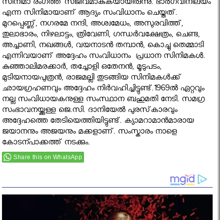
സിനിമാ രംഗത്ത് സജീവമാകുകയായിരുന്നു. ഭാർഗവീനിലയം
എന്ന സിനിമായാണ് ആദ്യം സംവിധാനം ചെയ്തത്.
മുറപ്പെണ്ണ്, നഗരമേ നന്ദി, അശ്വമേധം, അസുരവിത്ത്,
തുലാഭാരം, നിഴലാട്ടം, ത്രിവേണി, ഗന്ധർവക്ഷേത്രം, ചെണ്ട,
അച്ചാണി, നഖങ്ങൾ, വയനാടൻ തമ്പാൻ, കൊച്ചു തെമ്മാടി
എന്നിവയാണ് അദ്ദേഹം സംവിധാനം പ്രധാന സിനിമകൾ.
കുഞ്ഞാലിമരക്കാര്‍, തച്ചോളി ഒതേനന്‍, മൂടുപടം,
മുടിയനായപുത്രന്‍, രാജമല്ലി തുടങ്ങിയ സിനിമകള്‍ക്ക്
ഛായഗ്രഹണവും അദ്ദേഹം നിര്‍വഹിച്ചിട്ടുണ്ട്.1969ല്‍ ഏറ്റവും
നല്ല സംവിധായകനുള്ള സംസ്ഥാന ബഹുമതി നേടി. സമഗ്ര
സംഭാവനയ്ക്കുള്ള ജെ.സി. ദാനിയേല്‍ പുരസ്‌കാരവും
അദ്ദേഹത്തെ തേടിയെത്തിയിട്ടുണ്ട്. ക്യാമറാമാന്‍മാരായ
ജയാനനും അജയനും മക്കളാണ്. സംസ്കാരം നാളെ
കോടന്പാക്കത്ത് നടക്കും.
Share this on WhatsApp