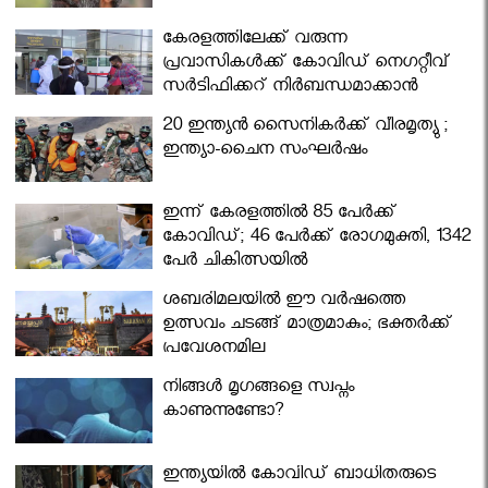
കേരളത്തിലേക്ക് വരുന്ന
പ്രവാസികള്‍ക്ക് കോവിഡ് നെഗറ്റീവ്
സര്‍ട്ടിഫിക്കറ്റ് നിർബന്ധമാക്കാൻ
മന്ത്രിസഭ
20 ഇന്ത്യൻ സൈനികർക്ക് വീരമൃത്യു ;
ഇന്ത്യാ-ചൈന സംഘർഷം
ഇന്ന് കേരളത്തിൽ 85 പേർക്ക്
കോവിഡ്; 46 പേർക്ക് രോഗമുക്തി, 1342
പേർ ചികിത്സയിൽ
ശബരിമലയില്‍ ഈ വർഷത്തെ
ഉത്സവം ചടങ്ങ് മാത്രമാകും; ഭക്തർക്ക്
പ്രവേശനമില്ല
നിങ്ങള്‍ മൃഗങ്ങളെ സ്വപ്നം
കാണുന്നുണ്ടോ?
ഇന്ത്യയിൽ കോവിഡ് ബാധിതരുടെ