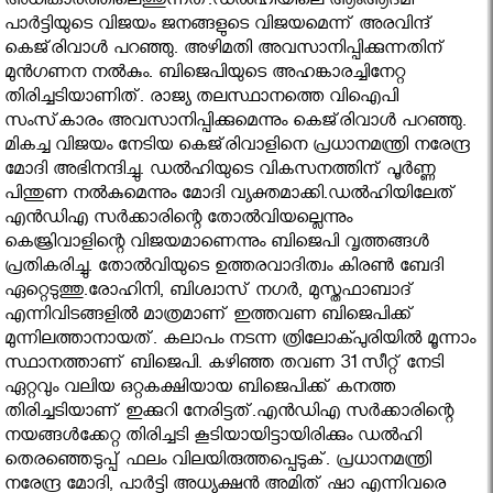
അധികാരത്തിലെത്തുന്നത്.ഡല്‍ഹിയിലെ ആംആദ്മി
പാര്‍ട്ടിയുടെ വിജയം ജനങ്ങളുടെ വിജയമെന്ന് അരവിന്ദ്
കെജ്‌രിവാള്‍ പറഞ്ഞു. അഴിമതി അവസാനിപ്പിക്കുന്നതിന്
മുന്‍ഗണന നല്‍കും. ബിജെപിയുടെ അഹങ്കാരച്ചിനേറ്റ
തിരിച്ചടിയാണിത്. രാജ്യ തലസ്ഥാനത്തെ വിഐപി
സംസ്‌കാരം അവസാനിപ്പിക്കുമെന്നും കെജ്‌രിവാള്‍ പറഞ്ഞു.
മികച്ച വിജയം നേടിയ കെജ്‌രിവാളിനെ പ്രധാനമന്ത്രി നരേന്ദ്ര
മോദി അഭിനന്ദിച്ചു. ഡല്‍ഹിയുടെ വികസനത്തിന് പൂര്‍ണ്ണ
പിന്തുണ നല്‍കുമെന്നും മോദി വ്യക്തമാക്കി.ഡല്‍ഹിയിലേത്
എന്‍ഡിഎ സര്‍ക്കാരിന്റെ തോല്‍വിയല്ലെന്നും
കെജ്രിവാളിന്റെ വിജയമാണെന്നും ബിജെപി വൃത്തങ്ങള്‍
പ്രതികരിച്ചു. തോല്‍വിയുടെ ഉത്തരവാദിത്വം കിരണ്‍ ബേദി
ഏറ്റെടുത്തു.രോഹിനി, ബിശ്വാസ് നഗര്‍, മുസ്തഫാബാദ്
എന്നിവിടങ്ങളില്‍ മാത്രമാണ് ഇത്തവണ ബിജെപിക്ക്
മുന്നിലത്താനായത്. കലാപം നടന്ന ത്രിലോക്പുരിയില്‍ മൂന്നാം
സ്ഥാനത്താണ് ബിജെപി. കഴിഞ്ഞ തവണ 31 സീറ്റ് നേടി
ഏറ്റവും വലിയ ഒറ്റകക്ഷിയായ ബിജെപിക്ക് കനത്ത
തിരിച്ചടിയാണ് ഇക്കുറി നേരിട്ടത്.എന്‍ഡിഎ സര്‍ക്കാരിന്റെ
നയങ്ങള്‍ക്കേറ്റ തിരിച്ചടി കൂടിയായിട്ടായിരിക്കും ഡല്‍ഹി
തെരഞ്ഞെടുപ്പ് ഫലം വിലയിരുത്തപ്പെടുക്. പ്രധാനമന്ത്രി
നരേന്ദ്ര മോദി, പാര്‍ട്ടി അധ്യക്ഷന്‍ അമിത് ഷാ എന്നിവരെ