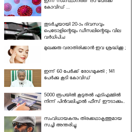
ഇന്ന് സംസ്ഥാനത്ത് 195 പേര്‍ക്ക്
കോവിഡ് ...
തുടർച്ചയായി 20-ാം ദിവസവും
പെട്രോളിന്റെയും ഡീസലിന്റെയും വില
വര്‍ധിപ്പിച്ചു
മുഖക്കുരു വരാതിരിക്കാന്‍ ഇവ ശ്രദ്ധിക്കൂ ;
ഇന്ന് 60 പേർക്ക് രോഗമുക്തി ; 141
പേര്‍ക്കു കൂടി കോവിഡ്
5000 രൂപയിൽ കൂടുതൽ എടിഎമ്മിൽ
നിന്ന് പിൻവലിച്ചാൽ ഫീസ് ഈടാക്കും..
സംവിധായകനും തിരക്കഥാകൃത്തുമായ
സച്ചി അന്തരിച്ചു.