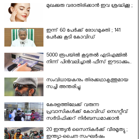
മുഖക്കുരു വരാതിരിക്കാന്‍ ഇവ ശ്രദ്ധിക്കൂ ;
ഇന്ന് 60 പേർക്ക് രോഗമുക്തി ; 141
പേര്‍ക്കു കൂടി കോവിഡ്
5000 രൂപയിൽ കൂടുതൽ എടിഎമ്മിൽ
നിന്ന് പിൻവലിച്ചാൽ ഫീസ് ഈടാക്കും..
സംവിധായകനും തിരക്കഥാകൃത്തുമായ
സച്ചി അന്തരിച്ചു.
കേരളത്തിലേക്ക് വരുന്ന
പ്രവാസികള്‍ക്ക് കോവിഡ് നെഗറ്റീവ്
സര്‍ട്ടിഫിക്കറ്റ് നിർബന്ധമാക്കാൻ
മന്ത്രിസഭ
20 ഇന്ത്യൻ സൈനികർക്ക് വീരമൃത്യു ;
ഇന്ത്യാ-ചൈന സംഘർഷം