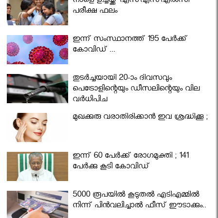
നാളെ ഉച്ചയ്ക്ക് എസ്എസ്എല്‍സി
പരീക്ഷ ഫലം
ഇന്ന് സംസ്ഥാനത്ത് 195 പേര്‍ക്ക്
കോവിഡ് ...
തുടർച്ചയായി 20-ാം ദിവസവും
പെട്രോളിന്റെയും ഡീസലിന്റെയും വില
വര്‍ധിപ്പിച്ചു
മുഖക്കുരു വരാതിരിക്കാന്‍ ഇവ ശ്രദ്ധിക്കൂ ;
ഇന്ന് 60 പേർക്ക് രോഗമുക്തി ; 141
പേര്‍ക്കു കൂടി കോവിഡ്
5000 രൂപയിൽ കൂടുതൽ എടിഎമ്മിൽ
നിന്ന് പിൻവലിച്ചാൽ ഫീസ് ഈടാക്കും..