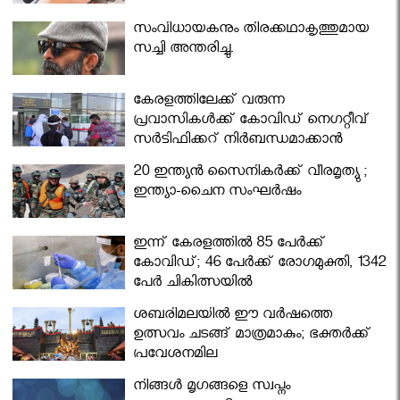
സംവിധായകനും തിരക്കഥാകൃത്തുമായ
സച്ചി അന്തരിച്ചു.
കേരളത്തിലേക്ക് വരുന്ന
പ്രവാസികള്‍ക്ക് കോവിഡ് നെഗറ്റീവ്
സര്‍ട്ടിഫിക്കറ്റ് നിർബന്ധമാക്കാൻ
മന്ത്രിസഭ
20 ഇന്ത്യൻ സൈനികർക്ക് വീരമൃത്യു ;
ഇന്ത്യാ-ചൈന സംഘർഷം
ഇന്ന് കേരളത്തിൽ 85 പേർക്ക്
കോവിഡ്; 46 പേർക്ക് രോഗമുക്തി, 1342
പേർ ചികിത്സയിൽ
ശബരിമലയില്‍ ഈ വർഷത്തെ
ഉത്സവം ചടങ്ങ് മാത്രമാകും; ഭക്തർക്ക്
പ്രവേശനമില്ല
നിങ്ങള്‍ മൃഗങ്ങളെ സ്വപ്നം