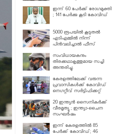
വര്‍ധിപ്പിച്ചു
ഇന്ന് 60 പേർക്ക് രോഗമുക്തി
; 141 പേര്‍ക്കു കൂടി കോവിഡ്
5000 രൂപയിൽ കൂടുതൽ
എടിഎമ്മിൽ നിന്ന്
പിൻവലിച്ചാൽ ഫീസ്
ഈടാക്കും..
സംവിധായകനും
തിരക്കഥാകൃത്തുമായ സച്ചി
അന്തരിച്ചു.
കേരളത്തിലേക്ക് വരുന്ന
പ്രവാസികള്‍ക്ക് കോവിഡ്
നെഗറ്റീവ് സര്‍ട്ടിഫിക്കറ്റ്
നിർബന്ധമാക്കാൻ മന്ത്രിസഭ
20 ഇന്ത്യൻ സൈനികർക്ക്
വീരമൃത്യു ; ഇന്ത്യാ-ചൈന
സംഘർഷം
ഇന്ന് കേരളത്തിൽ 85
പേർക്ക് കോവിഡ്; 46