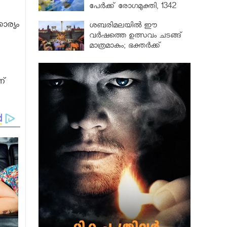
പേർക്ക് രോഗമുക്തി, 1342
പേർ ചികിത്സയിൽ
ാര്യം
ശബരിമലയില്‍ ഈ
വർഷത്തെ ഉത്സവം ചടങ്ങ്
മാത്രമാകും; ഭക്തർക്ക്
പ്രവേശനമില്ല
ണ്