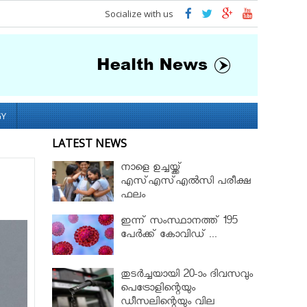
Socialize with us
GY
LATEST NEWS
നാളെ ഉച്ചയ്ക്ക്
എസ്എസ്എല്‍സി പരീക്ഷ
ഫലം
ഇന്ന് സംസ്ഥാനത്ത് 195
പേര്‍ക്ക് കോവിഡ് ...
തുടർച്ചയായി 20-ാം ദിവസവും
പെട്രോളിന്റെയും
ഡീസലിന്റെയും വില