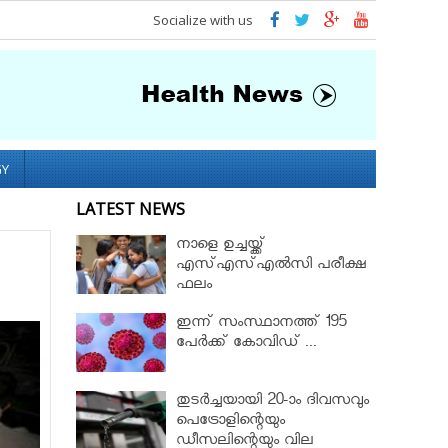
Socialize with us
GY
LATEST NEWS
നാളെ ഉച്ചയ്ക്ക്
എസ്എസ്എല്‍സി പരീക്ഷ
ഫലം
ഇന്ന് സംസ്ഥാനത്ത് 195
പേര്‍ക്ക് കോവിഡ് ...
തുടർച്ചയായി 20-ാം ദിവസവും
പെട്രോളിന്റെയും
ഡീസലിന്റെയും വില