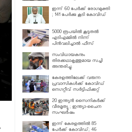
വര്‍ധിപ്പിച്ചു
ഇന്ന് 60 പേർക്ക് രോഗമുക്തി
; 141 പേര്‍ക്കു കൂടി കോവിഡ്
5000 രൂപയിൽ കൂടുതൽ
എടിഎമ്മിൽ നിന്ന്
പിൻവലിച്ചാൽ ഫീസ്
ഈടാക്കും..
സംവിധായകനും
തിരക്കഥാകൃത്തുമായ സച്ചി
അന്തരിച്ചു.
കേരളത്തിലേക്ക് വരുന്ന
പ്രവാസികള്‍ക്ക് കോവിഡ്
നെഗറ്റീവ് സര്‍ട്ടിഫിക്കറ്റ്
നിർബന്ധമാക്കാൻ മന്ത്രിസഭ
20 ഇന്ത്യൻ സൈനികർക്ക്
വീരമൃത്യു ; ഇന്ത്യാ-ചൈന
സംഘർഷം
ഇന്ന് കേരളത്തിൽ 85
ം
പേർക്ക് കോവിഡ്; 46