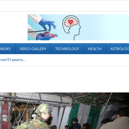
L NEWS
VIDEO-GALLERY
TECHNOLOGY
HEALTH
ASTROLO
ര:51 മരണം....