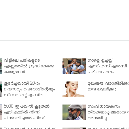
വീട്ടിലെ പടികളുടെ
നാളെ ഉച്ചയ്ക്ക്
എണ്ണത്തിൽ ശ്രദ്ധിക്കേണ്ട
എസ്എസ്എല്‍സി
കാര്യങ്ങൾ
പരീക്ഷ ഫലം
തുടർച്ചയായി 20-ാം
മുഖക്കുരു വരാതിരിക്കാ
ദിവസവും പെട്രോളിന്റെയും
ഇവ ശ്രദ്ധിക്കൂ ;
ഡീസലിന്റെയും വില
വര്‍ധിപ്പിച്ചു
5000 രൂപയിൽ കൂടുതൽ
സംവിധായകനും
എടിഎമ്മിൽ നിന്ന്
തിരക്കഥാകൃത്തുമായ സ
പിൻവലിച്ചാൽ ഫീസ്
അന്തരിച്ചു.
ഈടാക്കും..