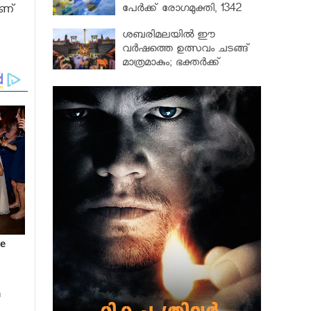
പേർക്ക് രോഗമുക്തി, 1342
ാണ്
പേർ ചികിത്സയിൽ
ശബരിമലയില്‍ ഈ
വർഷത്തെ ഉത്സവം ചടങ്ങ്
മാത്രമാകും; ഭക്തർക്ക്
പ്രവേശനമില്ല