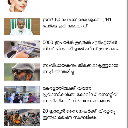
ഇന്ന് 60 പേർക്ക് രോഗമുക്തി ; 141
പേര്‍ക്കു കൂടി കോവിഡ്
5000 രൂപയിൽ കൂടുതൽ എടിഎമ്മിൽ
നിന്ന് പിൻവലിച്ചാൽ ഫീസ് ഈടാക്കും..
സംവിധായകനും തിരക്കഥാകൃത്തുമായ
സച്ചി അന്തരിച്ചു.
കേരളത്തിലേക്ക് വരുന്ന
പ്രവാസികള്‍ക്ക് കോവിഡ് നെഗറ്റീവ്
സര്‍ട്ടിഫിക്കറ്റ് നിർബന്ധമാക്കാൻ
മന്ത്രിസഭ
20 ഇന്ത്യൻ സൈനികർക്ക് വീരമൃത്യു ;
ഇന്ത്യാ-ചൈന സംഘർഷം