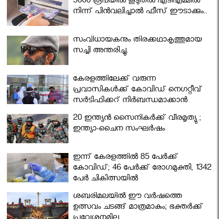
5000 രൂപയിൽ കൂടുതൽ എടിഎമ്മിൽ
നിന്ന് പിൻവലിച്ചാൽ ഫീസ് ഈടാക്കും..
സംവിധായകനും തിരക്കഥാകൃത്തുമായ
സച്ചി അന്തരിച്ചു.
കേരളത്തിലേക്ക് വരുന്ന
പ്രവാസികള്‍ക്ക് കോവിഡ് നെഗറ്റീവ്
സര്‍ട്ടിഫിക്കറ്റ് നിർബന്ധമാക്കാൻ
മന്ത്രിസഭ
20 ഇന്ത്യൻ സൈനികർക്ക് വീരമൃത്യു ;
ഇന്ത്യാ-ചൈന സംഘർഷം
ഇന്ന് കേരളത്തിൽ 85 പേർക്ക്
കോവിഡ്; 46 പേർക്ക് രോഗമുക്തി, 1342
പേർ ചികിത്സയിൽ
ശബരിമലയില്‍ ഈ വർഷത്തെ
ഉത്സവം ചടങ്ങ് മാത്രമാകും; ഭക്തർക്ക്
പ്രവേശനമില്ല