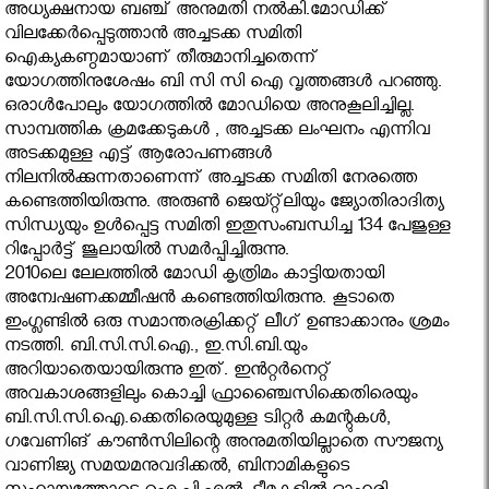
അധ്യക്ഷനായ ബഞ്ച് അനുമതി നല്‍കി.മോഡിക്ക്
വിലക്കേര്‍പ്പെടുത്താന്‍ അച്ചടക്ക സമിതി
ഐക്യകണ്ഠമായാണ് തീരുമാനിച്ചതെന്ന്
യോഗത്തിനുശേഷം ബി സി സി ഐ വൃത്തങ്ങള്‍ പറഞ്ഞു.
ഒരാള്‍പോലും യോഗത്തില്‍ മോഡിയെ അനുകൂലിച്ചില്ല.
സാമ്പത്തിക ക്രമക്കേടുകള്‍ , അച്ചടക്ക ലംഘനം എന്നിവ
അടക്കമുള്ള എട്ട് ആരോപണങ്ങള്‍
നിലനില്‍ക്കുന്നതാണെന്ന് അച്ചടക്ക സമിതി നേരത്തെ
കണ്ടെത്തിയിരുന്നു. അരുണ്‍ ജെയ്റ്റ്‌ലിയും ജ്യോതിരാദിത്യ
സിന്ധ്യയും ഉള്‍പ്പെട്ട സമിതി ഇതുസംബന്ധിച്ച 134 പേജുള്ള
റിപ്പോര്‍ട്ട് ജൂലായില്‍ സമര്‍പ്പിച്ചിരുന്നു.
2010ലെ ലേലത്തില്‍ മോഡി കൃത്രിമം കാട്ടിയതായി
അന്വേഷണക്കമ്മീഷന്‍ കണ്ടെത്തിയിരുന്നു. കൂടാതെ
ഇംഗ്ലണ്ടില്‍ ഒരു സമാന്തരക്രിക്കറ്റ് ലീഗ് ഉണ്ടാക്കാനും ശ്രമം
നടത്തി. ബി.സി.സി.ഐ., ഇ.സി.ബി.യും
അറിയാതെയായിരുന്നു ഇത്. ഇൻറ്റര്‍നെറ്റ്
അവകാശങ്ങളിലും കൊച്ചി ഫ്രാഞ്ചൈസിക്കെതിരെയും
ബി.സി.സി.ഐ.ക്കെതിരെയുമുള്ള ട്വിറ്റര്‍ കമന്റുകള്‍,
ഗവേണിങ് കൗണ്‍സിലിന്റെ അനുമതിയില്ലാതെ സൗജന്യ
വാണിജ്യ സമയമനുവദിക്കല്‍, ബിനാമികളുടെ