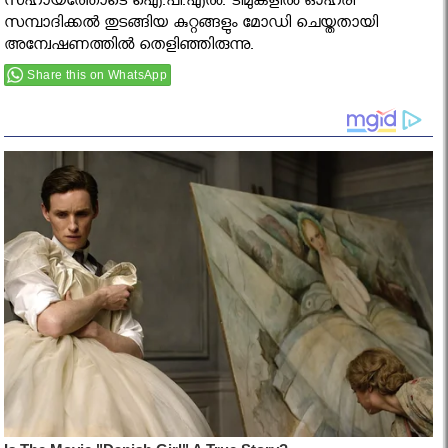
സഹായത്തോടെ ഐ.പി.എല്‍. ടീമുകളില്‍ ഓഹരി
സമ്പാദിക്കല്‍ തുടങ്ങിയ കുറ്റങ്ങളും മോഡി ചെയ്തതായി
അന്വേഷണത്തില്‍ തെളിഞ്ഞിരുന്നു.
Share this on WhatsApp