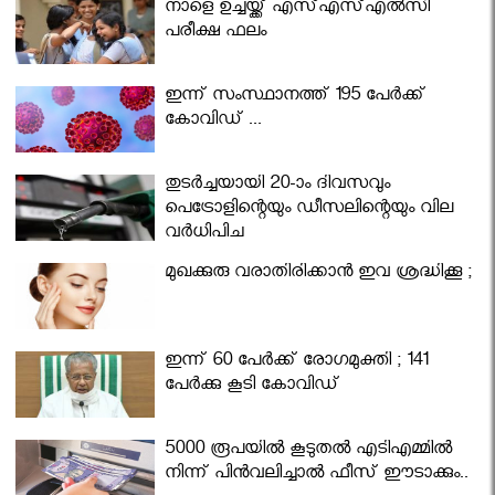
നാളെ ഉച്ചയ്ക്ക് എസ്എസ്എല്‍സി
പരീക്ഷ ഫലം
ഇന്ന് സംസ്ഥാനത്ത് 195 പേര്‍ക്ക്
കോവിഡ് ...
തുടർച്ചയായി 20-ാം ദിവസവും
പെട്രോളിന്റെയും ഡീസലിന്റെയും വില
വര്‍ധിപ്പിച്ചു
മുഖക്കുരു വരാതിരിക്കാന്‍ ഇവ ശ്രദ്ധിക്കൂ ;
ഇന്ന് 60 പേർക്ക് രോഗമുക്തി ; 141
പേര്‍ക്കു കൂടി കോവിഡ്
5000 രൂപയിൽ കൂടുതൽ എടിഎമ്മിൽ
നിന്ന് പിൻവലിച്ചാൽ ഫീസ് ഈടാക്കും..