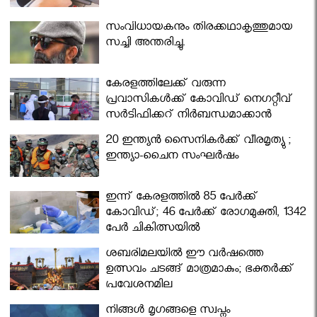
സംവിധായകനും തിരക്കഥാകൃത്തുമായ
സച്ചി അന്തരിച്ചു.
കേരളത്തിലേക്ക് വരുന്ന
പ്രവാസികള്‍ക്ക് കോവിഡ് നെഗറ്റീവ്
സര്‍ട്ടിഫിക്കറ്റ് നിർബന്ധമാക്കാൻ
മന്ത്രിസഭ
20 ഇന്ത്യൻ സൈനികർക്ക് വീരമൃത്യു ;
ഇന്ത്യാ-ചൈന സംഘർഷം
ഇന്ന് കേരളത്തിൽ 85 പേർക്ക്
കോവിഡ്; 46 പേർക്ക് രോഗമുക്തി, 1342
പേർ ചികിത്സയിൽ
ശബരിമലയില്‍ ഈ വർഷത്തെ
ഉത്സവം ചടങ്ങ് മാത്രമാകും; ഭക്തർക്ക്
പ്രവേശനമില്ല
നിങ്ങള്‍ മൃഗങ്ങളെ സ്വപ്നം