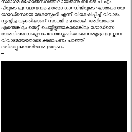
സമാഗമ മഹോല്‍സവത്തിലായിരുന്നു ബി ജെ പി എം
പിയുടെ പ്രസ്ഥാവന.മഹാത്മാ ഗാന്ധിജിയുടെ ഘാതകനായ
ഗോഡ്‍സെയെ ദേശസ്നേഹി എന്ന് വിശേഷിപ്പിച്ച് വിവാദം
സൃഷ്ടിച്ച വ്യക്തിയാണ് സാക്ഷി മഹാരാജ്. അറിയാതെ
എന്തെങ്കിലും തെറ്റ് ചെയ്തിട്ടുണ്ടാകാമെങ്കിലും ഗോഡ്‍സെ
ദേശവിരുദ്ധനല്ലെന്നും ദേശസ്നേഹിയാണെന്നുമുള്ള പ്രസ്താവ
വിവാദമായതോടെ ക്ഷമാപണം പറഞ്ഞ്
തടിതപ്പുകയായിരുന്നു ഇദ്ദേഹം.
–