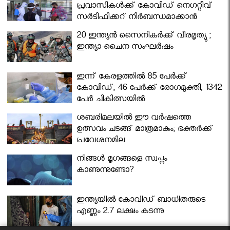
പ്രവാസികള്‍ക്ക് കോവിഡ് നെഗറ്റീവ്
സര്‍ട്ടിഫിക്കറ്റ് നിർബന്ധമാക്കാൻ
മന്ത്രിസഭ
20 ഇന്ത്യൻ സൈനികർക്ക് വീരമൃത്യു ;
ഇന്ത്യാ-ചൈന സംഘർഷം
ഇന്ന് കേരളത്തിൽ 85 പേർക്ക്
കോവിഡ്; 46 പേർക്ക് രോഗമുക്തി, 1342
പേർ ചികിത്സയിൽ
ശബരിമലയില്‍ ഈ വർഷത്തെ
ഉത്സവം ചടങ്ങ് മാത്രമാകും; ഭക്തർക്ക്
പ്രവേശനമില്ല
നിങ്ങള്‍ മൃഗങ്ങളെ സ്വപ്നം
കാണുന്നുണ്ടോ?
ഇന്ത്യയിൽ കോവിഡ് ബാധിതരുടെ
എണ്ണം 2.7 ലക്ഷം കടന്നു