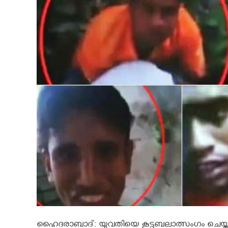
ഹൈദരാബാദ്: യുവതിയെ കൂട്ടബലാത്സംഗം ചെയ്ത പ്രതികളു