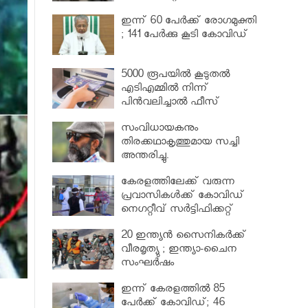
വര്‍ധിപ്പിച്ചു
ഇന്ന് 60 പേർക്ക് രോഗമുക്തി
; 141 പേര്‍ക്കു കൂടി കോവിഡ്
5000 രൂപയിൽ കൂടുതൽ
എടിഎമ്മിൽ നിന്ന്
പിൻവലിച്ചാൽ ഫീസ്
ഈടാക്കും..
സംവിധായകനും
തിരക്കഥാകൃത്തുമായ സച്ചി
അന്തരിച്ചു.
കേരളത്തിലേക്ക് വരുന്ന
പ്രവാസികള്‍ക്ക് കോവിഡ്
നെഗറ്റീവ് സര്‍ട്ടിഫിക്കറ്റ്
നിർബന്ധമാക്കാൻ മന്ത്രിസഭ
20 ഇന്ത്യൻ സൈനികർക്ക്
വീരമൃത്യു ; ഇന്ത്യാ-ചൈന
സംഘർഷം
ഇന്ന് കേരളത്തിൽ 85
പേർക്ക് കോവിഡ്; 46