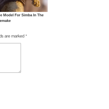
elds are marked
*