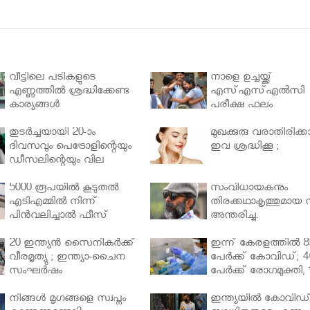
വീട്ടിലെ പടികളുടെ
നാളെ ഉച്ചയ്ക്ക്
എണ്ണത്തിൽ ശ്രദ്ധിക്കേണ്ട
എസ്എസ്എല്‍സി
കാര്യങ്ങൾ
പരീക്ഷ ഫലം
തുടർച്ചയായി 20-ാം
മുഖക്കുരു വരാതിരിക്കാ
ദിവസവും പെട്രോളിന്റെയും
ഇവ ശ്രദ്ധിക്കൂ ;
ഡീസലിന്റെയും വില
വര്‍ധിപ്പിച്ചു
5000 രൂപയിൽ കൂടുതൽ
സംവിധായകനും
എടിഎമ്മിൽ നിന്ന്
തിരക്കഥാകൃത്തുമായ സ
പിൻവലിച്ചാൽ ഫീസ്
അന്തരിച്ചു.
ഈടാക്കും..
20 ഇന്ത്യൻ സൈനികർക്ക്
ഇന്ന് കേരളത്തിൽ 8
വീരമൃത്യു ; ഇന്ത്യാ-ചൈന
പേർക്ക് കോവിഡ്; 4
സംഘർഷം
പേർക്ക് രോഗമുക്തി, 
പേർ ചികിത്സയിൽ
നിങ്ങള്‍ മൃഗങ്ങളെ സ്വപ്നം
ഇന്ത്യയിൽ കോവിഡ