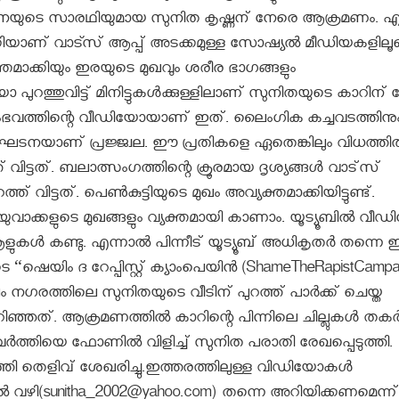
ഘടനയുടെ സാരഥിയുമായ സുനിത കൃഷ്ണന് നേരെ ആക്രമണം. എട്
ാക്കിയാണ് വാട്സ് ആപ്പ് അടക്കമുള്ള സോഷ്യല്‍ മീഡിയകളിലൂ
വ്യക്തമാക്കിയും ഇരയുടെ മുഖവും ശരീര ഭാഗങ്ങളും
 പുറത്തുവിട്ട് മിനിട്ടുകള്‍ക്കുള്ളിലാണ് സുനിതയുടെ കാറിന്
സംഭവത്തിന്റെ വീഡിയോയാണ് ഇത്. ലൈംഗിക കച്ചവടത്തിനു
 സംഘടനയാണ് പ്രജ്ജ്വല. ഈ പ്രതികളെ ഏതെങ്കിലും വിധത്തില
വിട്ടത്. ബലാത്സംഗത്തിന്റെ ക്രൂരമായ ദൃശ്യങ്ങള്‍ വാട്‌സ്
വിട്ടത്. പെണ്‍കുട്ടിയുടെ മുഖം അവ്യക്തമാക്കിയിട്ടുണ്ട്.
്ച് യുവാക്കളുടെ മുഖങ്ങളും വ്യക്തമായി കാണാം. യൂട്യൂബില്‍ വീ
ുകള്‍ കണ്ടു. എന്നാല്‍ പിന്നീട് യൂട്യൂബ് അധികൃതര്‍ തന്നെ
െ “ഷെയിം ദ റേപ്പിസ്റ്റ് ക്യാംപെയിന്‍ (ShameTheRapistCampa
ിയലം നഗരത്തിലെ സുനിതയുടെ വീടിന് പുറത്ത് പാര്‍ക്ക് ചെയ്ത
്. ആക്രമണത്തില്‍ കാറിന്റെ പിന്നിലെ ചില്ലുകള്‍ തകര്‍ന
്‍ത്തിയെ ഫോണില്‍ വിളിച്ച് സുനിത പരാതി രേഖപ്പെടുത്തി.
തി തെളിവ് ശേഖരിച്ചു.ഇത്തരത്തിലുള്ള വിഡിയോകള്‍
 വഴി(sunitha_2002@yahoo.com) തന്നെ അറിയിക്കണമെന്ന്