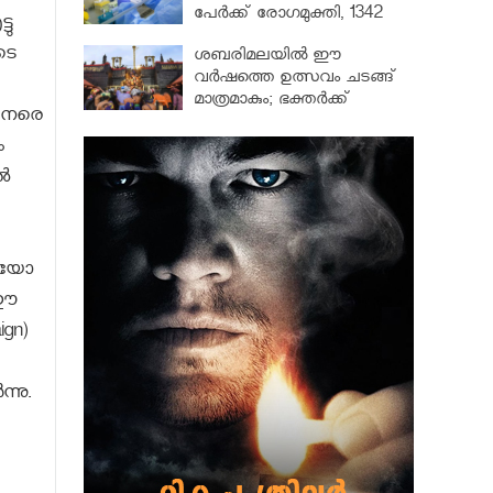
പേർക്ക് രോഗമുക്തി, 1342
ടു
പേർ ചികിത്സയിൽ
ടെ
ശബരിമലയില്‍ ഈ
വർഷത്തെ ഉത്സവം ചടങ്ങ്
മാത്രമാകും; ഭക്തർക്ക്
 നേരെ
പ്രവേശനമില്ല
ം
്‍
ഡിയോ
 ഈ
ign)
്നു.