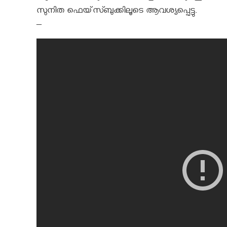
സുനിത ഫെയ്‌സ്ബുക്കിലൂടെ ആവശ്യപ്പെട്ടു.
–