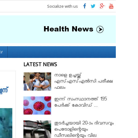
Socialize with us
GY
LATEST NEWS
നാളെ ഉച്ചയ്ക്ക്
എസ്എസ്എല്‍സി പരീക്ഷ
ഫലം
ണന്
ഇന്ന് സംസ്ഥാനത്ത് 195
പേര്‍ക്ക് കോവിഡ് ...
തുടർച്ചയായി 20-ാം ദിവസവും
പെട്രോളിന്റെയും
ഡീസലിന്റെയും വില