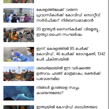
കേരളത്തിലേക്ക് വരുന്ന
പ്രവാസികള്‍ക്ക് കോവിഡ് നെഗറ്റീവ്
സര്‍ട്ടിഫിക്കറ്റ് നിർബന്ധമാക്കാൻ
മന്ത്രിസഭ
20 ഇന്ത്യൻ സൈനികർക്ക് വീരമൃത്യു ;
ഇന്ത്യാ-ചൈന സംഘർഷം
ഇന്ന് കേരളത്തിൽ 85 പേർക്ക്
കോവിഡ്; 46 പേർക്ക് രോഗമുക്തി, 1342
പേർ ചികിത്സയിൽ
ശബരിമലയില്‍ ഈ വർഷത്തെ
ഉത്സവം ചടങ്ങ് മാത്രമാകും; ഭക്തർക്ക്
പ്രവേശനമില്ല
നിങ്ങള്‍ മൃഗങ്ങളെ സ്വപ്നം
കാണുന്നുണ്ടോ?
ഇന്ത്യയിൽ കോവിഡ് ബാധിതരുടെ