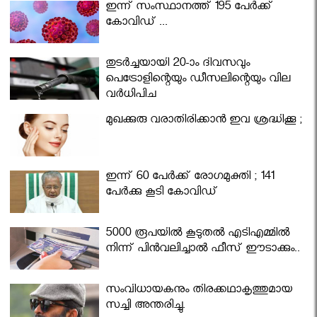
ഇന്ന് സംസ്ഥാനത്ത് 195 പേര്‍ക്ക്
കോവിഡ് ...
തുടർച്ചയായി 20-ാം ദിവസവും
പെട്രോളിന്റെയും ഡീസലിന്റെയും വില
വര്‍ധിപ്പിച്ചു
മുഖക്കുരു വരാതിരിക്കാന്‍ ഇവ ശ്രദ്ധിക്കൂ ;
ഇന്ന് 60 പേർക്ക് രോഗമുക്തി ; 141
പേര്‍ക്കു കൂടി കോവിഡ്
5000 രൂപയിൽ കൂടുതൽ എടിഎമ്മിൽ
നിന്ന് പിൻവലിച്ചാൽ ഫീസ് ഈടാക്കും..
സംവിധായകനും തിരക്കഥാകൃത്തുമായ
സച്ചി അന്തരിച്ചു.