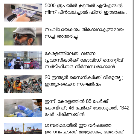
5000 രൂപയിൽ കൂടുതൽ എടിഎമ്മിൽ
നിന്ന് പിൻവലിച്ചാൽ ഫീസ് ഈടാക്കും..
സംവിധായകനും തിരക്കഥാകൃത്തുമായ
സച്ചി അന്തരിച്ചു.
കേരളത്തിലേക്ക് വരുന്ന
പ്രവാസികള്‍ക്ക് കോവിഡ് നെഗറ്റീവ്
സര്‍ട്ടിഫിക്കറ്റ് നിർബന്ധമാക്കാൻ
മന്ത്രിസഭ
20 ഇന്ത്യൻ സൈനികർക്ക് വീരമൃത്യു ;
ഇന്ത്യാ-ചൈന സംഘർഷം
ഇന്ന് കേരളത്തിൽ 85 പേർക്ക്
കോവിഡ്; 46 പേർക്ക് രോഗമുക്തി, 1342
പേർ ചികിത്സയിൽ
ശബരിമലയില്‍ ഈ വർഷത്തെ
ഉത്സവം ചടങ്ങ് മാത്രമാകും; ഭക്തർക്ക്