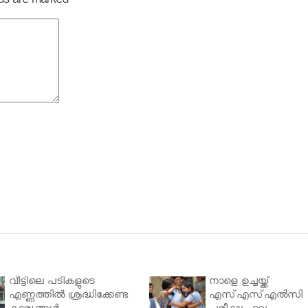
elds are marked
*
വീട്ടിലെ പടികളുടെ
നാളെ ഉച്ചയ്ക്ക്
എണ്ണത്തിൽ ശ്രദ്ധിക്കേണ്ട
എസ്എസ്എല്‍സി