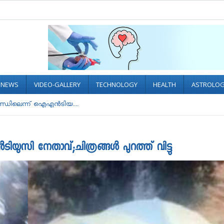
L NEWS
VIDEO-GALLERY
TECHNOLOGY
HEALTH
ASTROLO
്ഡിലെന്ന് ഐഎന്‍ടിയ....
യുസി നേതാവ്;ചിത്രങ്ങൾ പുറത്ത് വിട്ടു