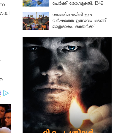
പേർക്ക് രോഗമുക്തി, 1342
്ന
പേർ ചികിത്സയിൽ
വായി
ശബരിമലയില്‍ ഈ
വർഷത്തെ ഉത്സവം ചടങ്ങ്
മാത്രമാകും; ഭക്തർക്ക്
പ്രവേശനമില്ല
്
ു.