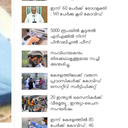
വര്‍ധിപ്പിച്ചു
ഇന്ന് 60 പേർക്ക് രോഗമുക്തി
; 141 പേര്‍ക്കു കൂടി കോവിഡ്
5000 രൂപയിൽ കൂടുതൽ
എടിഎമ്മിൽ നിന്ന്
പിൻവലിച്ചാൽ ഫീസ്
ഈടാക്കും..
സംവിധായകനും
തിരക്കഥാകൃത്തുമായ സച്ചി
അന്തരിച്ചു.
കേരളത്തിലേക്ക് വരുന്ന
പ്രവാസികള്‍ക്ക് കോവിഡ്
നെഗറ്റീവ് സര്‍ട്ടിഫിക്കറ്റ്
നിർബന്ധമാക്കാൻ മന്ത്രിസഭ
20 ഇന്ത്യൻ സൈനികർക്ക്
വീരമൃത്യു ; ഇന്ത്യാ-ചൈന
സംഘർഷം
ഇന്ന് കേരളത്തിൽ 85
പേർക്ക് കോവിഡ്; 46