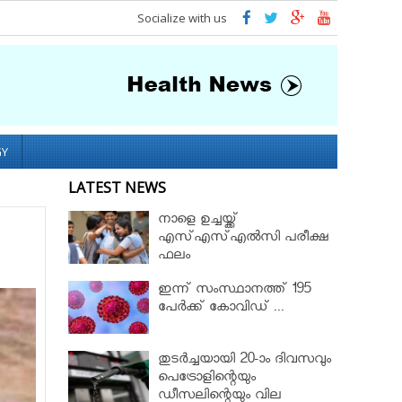
Socialize with us
GY
LATEST NEWS
നാളെ ഉച്ചയ്ക്ക്
എസ്എസ്എല്‍സി പരീക്ഷ
ഫലം
ഇന്ന് സംസ്ഥാനത്ത് 195
പേര്‍ക്ക് കോവിഡ് ...
തുടർച്ചയായി 20-ാം ദിവസവും
പെട്രോളിന്റെയും
ഡീസലിന്റെയും വില