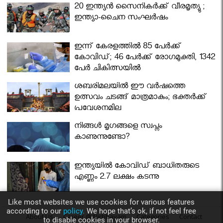
മന്ത്രിസഭ
20 ഇന്ത്യൻ സൈനികർക്ക് വീരമൃത്യു ;
ഇന്ത്യാ-ചൈന സംഘർഷം
ഇന്ന് കേരളത്തിൽ 85 പേർക്ക്
കോവിഡ്; 46 പേർക്ക് രോഗമുക്തി, 1342
പേർ ചികിത്സയിൽ
ശബരിമലയില്‍ ഈ വർഷത്തെ
ഉത്സവം ചടങ്ങ് മാത്രമാകും; ഭക്തർക്ക്
പ്രവേശനമില്ല
നിങ്ങള്‍ മൃഗങ്ങളെ സ്വപ്നം
കാണുന്നുണ്ടോ?
ഇന്ത്യയിൽ കോവിഡ് ബാധിതരുടെ
എണ്ണം 2.7 ലക്ഷം കടന്നു
Like most websites we use cookies for various features
according to our
policy.
We hope that’s ok, if not feel free
About Us
Career @ Nirbhayam
Categories
Contact
to disable cookies in your browser.