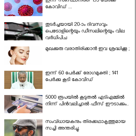
ഇന്ന് സംസ്ഥാനത്ത് 195 പേര്‍ക്ക്
കോവിഡ് ...
തുടർച്ചയായി 20-ാം ദിവസവും
പെട്രോളിന്റെയും ഡീസലിന്റെയും വില
വര്‍ധിപ്പിച്ചു
മുഖക്കുരു വരാതിരിക്കാന്‍ ഇവ ശ്രദ്ധിക്കൂ ;
ഇന്ന് 60 പേർക്ക് രോഗമുക്തി ; 141
പേര്‍ക്കു കൂടി കോവിഡ്
5000 രൂപയിൽ കൂടുതൽ എടിഎമ്മിൽ
നിന്ന് പിൻവലിച്ചാൽ ഫീസ് ഈടാക്കും..
സംവിധായകനും തിരക്കഥാകൃത്തുമായ
സച്ചി അന്തരിച്ചു.