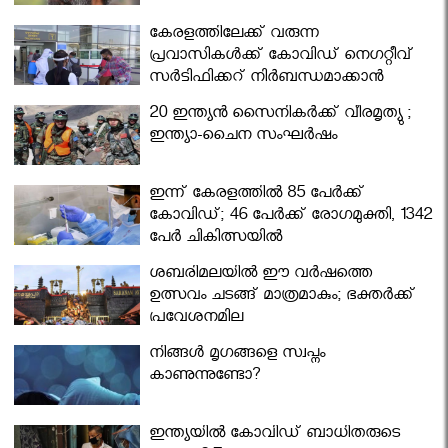
കേരളത്തിലേക്ക് വരുന്ന
പ്രവാസികള്‍ക്ക് കോവിഡ് നെഗറ്റീവ്
സര്‍ട്ടിഫിക്കറ്റ് നിർബന്ധമാക്കാൻ
മന്ത്രിസഭ
20 ഇന്ത്യൻ സൈനികർക്ക് വീരമൃത്യു ;
ഇന്ത്യാ-ചൈന സംഘർഷം
ഇന്ന് കേരളത്തിൽ 85 പേർക്ക്
കോവിഡ്; 46 പേർക്ക് രോഗമുക്തി, 1342
പേർ ചികിത്സയിൽ
ശബരിമലയില്‍ ഈ വർഷത്തെ
ഉത്സവം ചടങ്ങ് മാത്രമാകും; ഭക്തർക്ക്
പ്രവേശനമില്ല
നിങ്ങള്‍ മൃഗങ്ങളെ സ്വപ്നം
കാണുന്നുണ്ടോ?
ഇന്ത്യയിൽ കോവിഡ് ബാധിതരുടെ