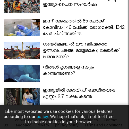
ഇന്ത്യാ-ചൈന സംഘർഷം
ഇന്ന് കേരളത്തിൽ 85 പേർക്ക്
കോവിഡ്; 46 പേർക്ക് രോഗമുക്തി, 1342
പേർ ചികിത്സയിൽ
ശബരിമലയില്‍ ഈ വർഷത്തെ
ഉത്സവം ചടങ്ങ് മാത്രമാകും; ഭക്തർക്ക്
പ്രവേശനമില്ല
നിങ്ങള്‍ മൃഗങ്ങളെ സ്വപ്നം
കാണുന്നുണ്ടോ?
ഇന്ത്യയിൽ കോവിഡ് ബാധിതരുടെ
എണ്ണം 2.7 ലക്ഷം കടന്നു
Like most websites we use cookies for various features
according to our
policy.
We hope that’s ok, if not feel free
About Us
Career @ Nirbhayam
Categories
Contact
to disable cookies in your browser.
Us
Feedback
Privacy
privacy policy
Terms and Conditions