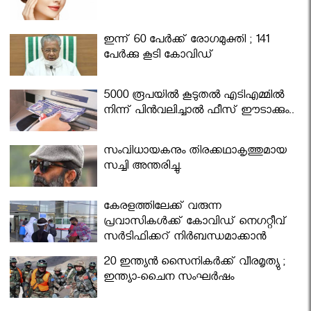
ഇന്ന് 60 പേർക്ക് രോഗമുക്തി ; 141
പേര്‍ക്കു കൂടി കോവിഡ്
5000 രൂപയിൽ കൂടുതൽ എടിഎമ്മിൽ
നിന്ന് പിൻവലിച്ചാൽ ഫീസ് ഈടാക്കും..
സംവിധായകനും തിരക്കഥാകൃത്തുമായ
സച്ചി അന്തരിച്ചു.
കേരളത്തിലേക്ക് വരുന്ന
പ്രവാസികള്‍ക്ക് കോവിഡ് നെഗറ്റീവ്
സര്‍ട്ടിഫിക്കറ്റ് നിർബന്ധമാക്കാൻ
മന്ത്രിസഭ
20 ഇന്ത്യൻ സൈനികർക്ക് വീരമൃത്യു ;
ഇന്ത്യാ-ചൈന സംഘർഷം