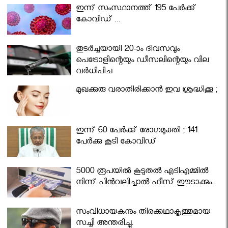
ഇന്ന് സംസ്ഥാനത്ത് 195 പേര്‍ക്ക്
കോവിഡ് ...
തുടർച്ചയായി 20-ാം ദിവസവും
പെട്രോളിന്റെയും ഡീസലിന്റെയും വില
വര്‍ധിപ്പിച്ചു
മുഖക്കുരു വരാതിരിക്കാന്‍ ഇവ ശ്രദ്ധിക്കൂ ;
ഇന്ന് 60 പേർക്ക് രോഗമുക്തി ; 141
പേര്‍ക്കു കൂടി കോവിഡ്
5000 രൂപയിൽ കൂടുതൽ എടിഎമ്മിൽ
നിന്ന് പിൻവലിച്ചാൽ ഫീസ് ഈടാക്കും..
സംവിധായകനും തിരക്കഥാകൃത്തുമായ
സച്ചി അന്തരിച്ചു.