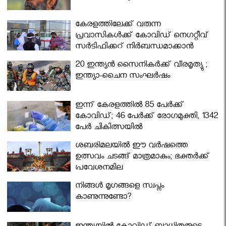
കേരളത്തിലേക്ക് വരുന്ന
പ്രവാസികള്‍ക്ക് കോവിഡ് നെഗറ്റീവ്
സര്‍ട്ടിഫിക്കറ്റ് നിർബന്ധമാക്കാൻ
മന്ത്രിസഭ
20 ഇന്ത്യൻ സൈനികർക്ക് വീരമൃത്യു ;
ഇന്ത്യാ-ചൈന സംഘർഷം
ഇന്ന് കേരളത്തിൽ 85 പേർക്ക്
കോവിഡ്; 46 പേർക്ക് രോഗമുക്തി, 1342
പേർ ചികിത്സയിൽ
ശബരിമലയില്‍ ഈ വർഷത്തെ
ഉത്സവം ചടങ്ങ് മാത്രമാകും; ഭക്തർക്ക്
പ്രവേശനമില്ല
നിങ്ങള്‍ മൃഗങ്ങളെ സ്വപ്നം
കാണുന്നുണ്ടോ?