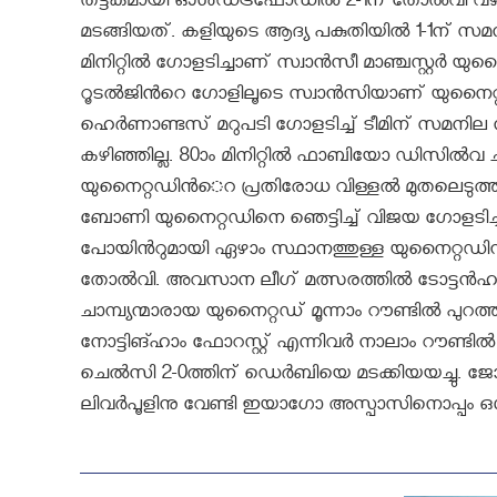
തട്ടകമായി ഓള്‍ഡ്ട്രഫോഡില്‍ 2-1ന് തോല്‍വ
മടങ്ങിയത്. കളിയുടെ ആദ്യ പകുതിയില്‍ 1-1ന് സമനില
മിനിറ്റില്‍ ഗോളടിച്ചാണ് സ്വാന്‍സീ മാഞ്ചസ്റ്റര്‍ 
റൂടല്‍ജിൻറെ ഗോളിലൂടെ സ്വാന്‍സിയാണ് യുനൈറ്റഡിൻ
ഹെര്‍ണാണ്ടസ് മറുപടി ഗോളടിച്ച് ടീമിന് സമനില നല
കഴിഞ്ഞില്ല. 80ാം മിനിറ്റില്‍ ഫാബിയോ ഡിസില്‍വ 
യുനൈറ്റഡിന്‍െറ പ്രതിരോധ വിള്ളല്‍ മുതലെടുത്ത് 
ബോണി യുനൈറ്റഡിനെ ഞെട്ടിച്ച് വിജയ ഗോളടിച്ചത
പോയിന്‍റുമായി ഏഴാം സ്ഥാനത്തുള്ള യുനൈറ്റഡി
തോല്‍വി. അവസാന ലീഗ് മത്സരത്തില്‍ ടോട്ടന്‍
ചാമ്പ്യന്മാരായ യുനൈറ്റഡ് മൂന്നാം റൗണ്ടില്‍ പുറ
നോട്ടിങ്ഹാം ഫോറസ്റ്റ് എന്നിവര്‍ നാലാം റൗണ്ടില്‍ കട
ചെല്‍സി 2-0ത്തിന് ഡെര്‍ബിയെ മടക്കിയയച്ചു. ജേ
ലിവര്‍പൂളിനു വേണ്ടി ഇയാഗോ അസ്പാസിനൊപ്പം ഒ