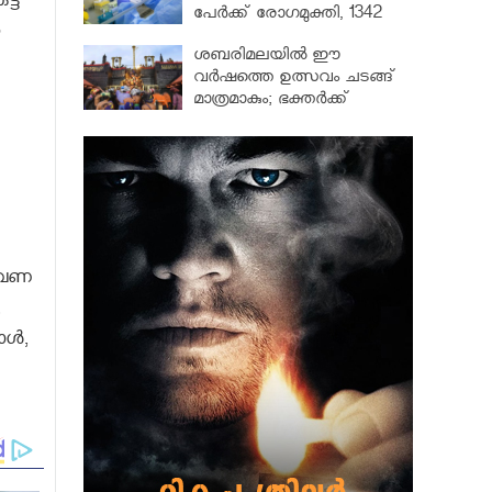
്ട്
പേർക്ക് രോഗമുക്തി, 1342
പേർ ചികിത്സയിൽ
ശബരിമലയില്‍ ഈ
വർഷത്തെ ഉത്സവം ചടങ്ങ്
മാത്രമാകും; ഭക്തർക്ക്
പ്രവേശനമില്ല
 തവണ
,
ള്‍,