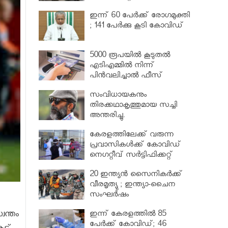
വര്‍ധിപ്പിച്ചു
ഇന്ന് 60 പേർക്ക് രോഗമുക്തി
; 141 പേര്‍ക്കു കൂടി കോവിഡ്
5000 രൂപയിൽ കൂടുതൽ
എടിഎമ്മിൽ നിന്ന്
പിൻവലിച്ചാൽ ഫീസ്
ഈടാക്കും..
സംവിധായകനും
തിരക്കഥാകൃത്തുമായ സച്ചി
അന്തരിച്ചു.
കേരളത്തിലേക്ക് വരുന്ന
പ്രവാസികള്‍ക്ക് കോവിഡ്
നെഗറ്റീവ് സര്‍ട്ടിഫിക്കറ്റ്
നിർബന്ധമാക്കാൻ മന്ത്രിസഭ
20 ഇന്ത്യൻ സൈനികർക്ക്
വീരമൃത്യു ; ഇന്ത്യാ-ചൈന
സംഘർഷം
വന്തം
ഇന്ന് കേരളത്തിൽ 85
പേർക്ക് കോവിഡ്; 46