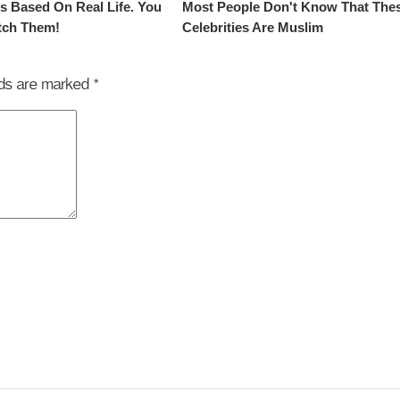
elds are marked
*