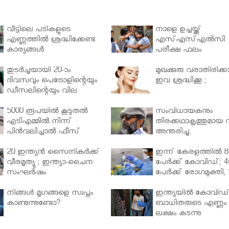
വീട്ടിലെ പടികളുടെ
നാളെ ഉച്ചയ്ക്ക്
എണ്ണത്തിൽ ശ്രദ്ധിക്കേണ്ട
എസ്എസ്എല്‍സി
കാര്യങ്ങൾ
പരീക്ഷ ഫലം
തുടർച്ചയായി 20-ാം
മുഖക്കുരു വരാതിരിക്കാ
ദിവസവും പെട്രോളിന്റെയും
ഇവ ശ്രദ്ധിക്കൂ ;
ഡീസലിന്റെയും വില
വര്‍ധിപ്പിച്ചു
5000 രൂപയിൽ കൂടുതൽ
സംവിധായകനും
എടിഎമ്മിൽ നിന്ന്
തിരക്കഥാകൃത്തുമായ സ
പിൻവലിച്ചാൽ ഫീസ്
അന്തരിച്ചു.
ഈടാക്കും..
20 ഇന്ത്യൻ സൈനികർക്ക്
ഇന്ന് കേരളത്തിൽ 8
വീരമൃത്യു ; ഇന്ത്യാ-ചൈന
പേർക്ക് കോവിഡ്; 4
സംഘർഷം
പേർക്ക് രോഗമുക്തി, 
പേർ ചികിത്സയിൽ
നിങ്ങള്‍ മൃഗങ്ങളെ സ്വപ്നം
ഇന്ത്യയിൽ കോവിഡ
കാണുന്നുണ്ടോ?
ബാധിതരുടെ എണ്ണം 
ലക്ഷം കടന്നു