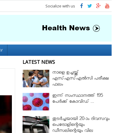
Socialize with us
GY
LATEST NEWS
നാളെ ഉച്ചയ്ക്ക്
എസ്എസ്എല്‍സി പരീക്ഷ
ഫലം
ഇന്ന് സംസ്ഥാനത്ത് 195
പേര്‍ക്ക് കോവിഡ് ...
തുടർച്ചയായി 20-ാം ദിവസവും
പെട്രോളിന്റെയും
ഡീസലിന്റെയും വില