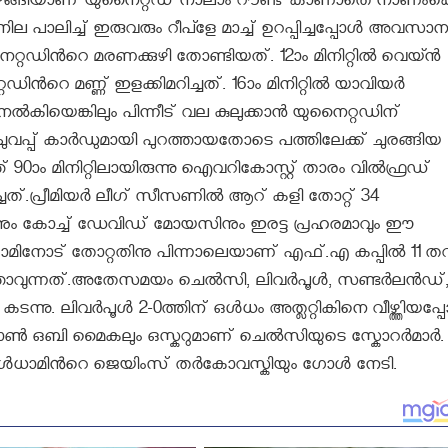
ി വഴങ്ങിയാണ് യുനൈറ്റഡ് നാലാം റൗണ്ട് കാണാതെ നാണംകെട
 പാലിച്ച് ഇരുവരും റീപ്ളേ മാച്ച് ഉറപ്പിച്ചപ്പോള്‍ അവസാന
യുനൈറ്റഡിൻറെ മരണക്കുഴി തോണ്ടിയത്. 12ാം മിനിറ്റില്‍ വെയ്ന്‍
റെ മണ്ണ് ഇളക്കിമറിച്ചത്. 16ാം മിനിറ്റില്‍ യാവിയര്‍
്‍കിയെങ്കിലും പിന്നീട് വല കുലുക്കാന്‍ യുനൈറ്റഡിന്
ചുവപ്പ് കാര്‍ഡുമായി പുറത്തായതോടെ പത്തിലേക്ക് ചുരങ്ങിയ
90ാം മിനിറ്റിലായിരുന്നു ഐവറികോസ്റ്റ് താരം വില്‍ഫ്രഡ്
്.പ്രീമിയര്‍ ലീഗ് സീസണില്‍ ആറ് കളി തോറ്റ് 34
നും കോച്ച് ഡേവിഡ് മോയസിനും ഇരട്ട പ്രഹരമാവും ഈ
ഹാമിനോട് തോറ്റതിനു പിന്നാലെയാണ് എഫ്.എ കപ്പില്‍ 11
ത്താവുന്നത്.അതേസമയം ചെല്‍സി, ലിവര്‍പൂള്‍, സണ്ടര്‍ലന്‍ഡ്
ന്നു. ലിവര്‍പൂള്‍ 2-0ത്തിന് ഒള്‍ധം അത്ലറ്റികിനെ വീഴ്ത്തിയപ്പോ
ാണ്‍ ഒബി മൈകലും ഒസ്കറുമാണ് ചെല്‍സിയുടെ സ്കോറര്‍മാര്‍.
ള്‍ധാമിൻറെ ജെയിംസ് തര്‍കോവസ്കിയും ഗോള്‍ നേടി.