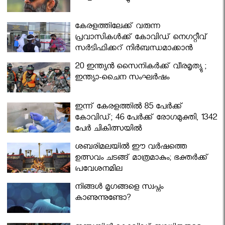
കേരളത്തിലേക്ക് വരുന്ന
പ്രവാസികള്‍ക്ക് കോവിഡ് നെഗറ്റീവ്
സര്‍ട്ടിഫിക്കറ്റ് നിർബന്ധമാക്കാൻ
മന്ത്രിസഭ
20 ഇന്ത്യൻ സൈനികർക്ക് വീരമൃത്യു ;
ഇന്ത്യാ-ചൈന സംഘർഷം
ഇന്ന് കേരളത്തിൽ 85 പേർക്ക്
കോവിഡ്; 46 പേർക്ക് രോഗമുക്തി, 1342
പേർ ചികിത്സയിൽ
ശബരിമലയില്‍ ഈ വർഷത്തെ
ഉത്സവം ചടങ്ങ് മാത്രമാകും; ഭക്തർക്ക്
പ്രവേശനമില്ല
നിങ്ങള്‍ മൃഗങ്ങളെ സ്വപ്നം
കാണുന്നുണ്ടോ?