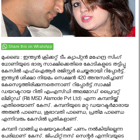
Share this on WhatsApp
മുംബൈ : ഇന്ത്യന്‍ ക്രിക്കറ്റ് ടീം ക്യാപ്റ്റന്‍ മഹേന്ദ്ര സിംഗ്
ധോണിയുടെ ഭാര്യ സാക്ഷിക്കെതിരെ കോടികളുടെ തട്ടിപ്പു
കേസില്‍ എഫ്‌ഐആര്‍ രജിസ്റ്റര്‍ ചെയ്തതായി റിപ്പോര്‍ട്ട്.
ഇന്ത്യന്‍ ശിക്ഷാ നിയമം സെക്ഷന്‍ 420 അനുസരിച്ചാണ്
കേസെടുത്തിരിക്കുന്നതെന്നാണ് റിപ്പോര്‍ട്ട്.സാക്ഷി
ഡയറക്ടറായ റിതി എംഎസ്ഡി അലമോഡ് പ്രൈവറ്റ്
ലിമിറ്റഡ് (Riti MSD Alamode Pvt Ltd) എന്ന കമ്പനിയ്ക്ക്
എതിരെയാണ് കേസ്. കമ്പനിയുടെ മറ്റു ഡയറക്ടര്‍മാരായ
അരുണ്‍ പാണ്ഡെ, ശുഭാവതി പാണ്ഡെ, പ്രതിമ പാണ്ഡെ
എന്നിവരും കേസില്‍ പ്രതികളാണ്.
കമ്പനി വാങ്ങിച്ച ഷെയറുകള്‍ക്ക് പണം നല്‍കിയില്ലെന്ന
പേരിലാണ് കേസ്. ജിംഫിറ്റ്‌നസ് സെന്റര്‍ എന്നിവയുടെ