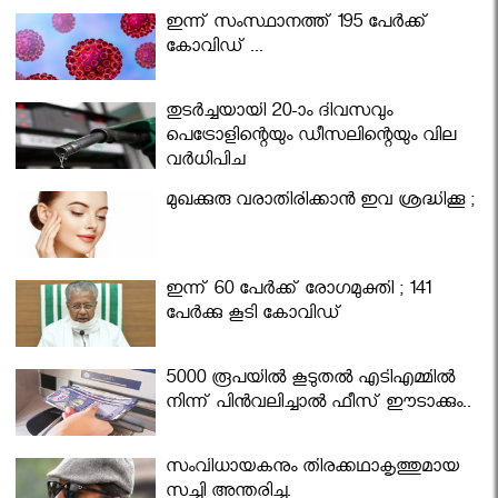
ഇന്ന് സംസ്ഥാനത്ത് 195 പേര്‍ക്ക്
കോവിഡ് ...
തുടർച്ചയായി 20-ാം ദിവസവും
പെട്രോളിന്റെയും ഡീസലിന്റെയും വില
വര്‍ധിപ്പിച്ചു
മുഖക്കുരു വരാതിരിക്കാന്‍ ഇവ ശ്രദ്ധിക്കൂ ;
ഇന്ന് 60 പേർക്ക് രോഗമുക്തി ; 141
പേര്‍ക്കു കൂടി കോവിഡ്
5000 രൂപയിൽ കൂടുതൽ എടിഎമ്മിൽ
നിന്ന് പിൻവലിച്ചാൽ ഫീസ് ഈടാക്കും..
സംവിധായകനും തിരക്കഥാകൃത്തുമായ
സച്ചി അന്തരിച്ചു.