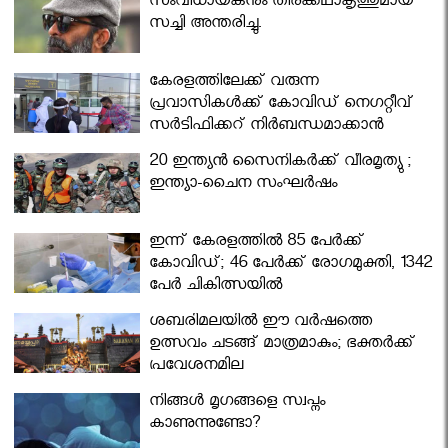
സംവിധായകനും തിരക്കഥാകൃത്തുമായ
സച്ചി അന്തരിച്ചു.
കേരളത്തിലേക്ക് വരുന്ന
പ്രവാസികള്‍ക്ക് കോവിഡ് നെഗറ്റീവ്
സര്‍ട്ടിഫിക്കറ്റ് നിർബന്ധമാക്കാൻ
മന്ത്രിസഭ
20 ഇന്ത്യൻ സൈനികർക്ക് വീരമൃത്യു ;
ഇന്ത്യാ-ചൈന സംഘർഷം
ഇന്ന് കേരളത്തിൽ 85 പേർക്ക്
കോവിഡ്; 46 പേർക്ക് രോഗമുക്തി, 1342
പേർ ചികിത്സയിൽ
ശബരിമലയില്‍ ഈ വർഷത്തെ
ഉത്സവം ചടങ്ങ് മാത്രമാകും; ഭക്തർക്ക്
പ്രവേശനമില്ല
നിങ്ങള്‍ മൃഗങ്ങളെ സ്വപ്നം
കാണുന്നുണ്ടോ?