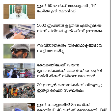
ഇന്ന് 60 പേർക്ക് രോഗമുക്തി ; 141
പേര്‍ക്കു കൂടി കോവിഡ്
5000 രൂപയിൽ കൂടുതൽ എടിഎമ്മിൽ
നിന്ന് പിൻവലിച്ചാൽ ഫീസ് ഈടാക്കും..
സംവിധായകനും തിരക്കഥാകൃത്തുമായ
സച്ചി അന്തരിച്ചു.
കേരളത്തിലേക്ക് വരുന്ന
പ്രവാസികള്‍ക്ക് കോവിഡ് നെഗറ്റീവ്
സര്‍ട്ടിഫിക്കറ്റ് നിർബന്ധമാക്കാൻ
മന്ത്രിസഭ
20 ഇന്ത്യൻ സൈനികർക്ക് വീരമൃത്യു ;
ഇന്ത്യാ-ചൈന സംഘർഷം
ഇന്ന് കേരളത്തിൽ 85 പേർക്ക്