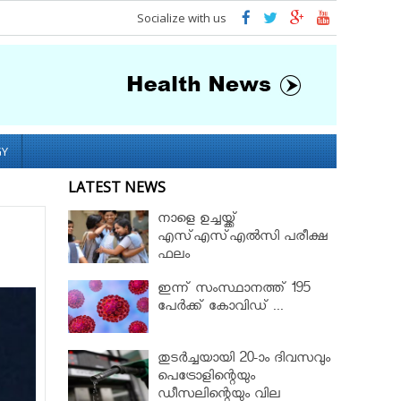
Socialize with us
GY
LATEST NEWS
നാളെ ഉച്ചയ്ക്ക്
എസ്എസ്എല്‍സി പരീക്ഷ
ഫലം
ഇന്ന് സംസ്ഥാനത്ത് 195
പേര്‍ക്ക് കോവിഡ് ...
തുടർച്ചയായി 20-ാം ദിവസവും
പെട്രോളിന്റെയും
ഡീസലിന്റെയും വില