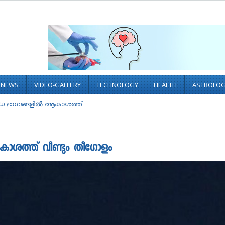
L NEWS
VIDEO-GALLERY
TECHNOLOGY
HEALTH
ASTROLO
 ഭാഗങ്ങളിൽ ആകാശത്ത് ....
ശത്ത് വീണ്ടും തീഗോളം