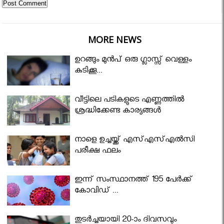
MORE NEWS
ഉറങ്ങും മുന്‍പ് ഒരു ഗ്ലാസ്സ് വെള്ളം
കുടിക്കൂ...
വീട്ടിലെ പടികളുടെ എണ്ണത്തിൽ
ശ്രദ്ധിക്കേണ്ട കാര്യങ്ങൾ
നാളെ ഉച്ചയ്ക്ക് എസ്എസ്എല്‍സി
പരീക്ഷ ഫലം
ഇന്ന് സംസ്ഥാനത്ത് 195 പേര്‍ക്ക്
കോവിഡ് ...
തുടർച്ചയായി 20-ാം ദിവസവും