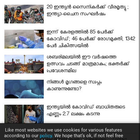
മന്ത്രിസഭ
20 ഇന്ത്യൻ സൈനികർക്ക് വീരമൃത്യു ;
ഇന്ത്യാ-ചൈന സംഘർഷം
ഇന്ന് കേരളത്തിൽ 85 പേർക്ക്
കോവിഡ്; 46 പേർക്ക് രോഗമുക്തി, 1342
പേർ ചികിത്സയിൽ
ശബരിമലയില്‍ ഈ വർഷത്തെ
ഉത്സവം ചടങ്ങ് മാത്രമാകും; ഭക്തർക്ക്
പ്രവേശനമില്ല
നിങ്ങള്‍ മൃഗങ്ങളെ സ്വപ്നം
കാണുന്നുണ്ടോ?
ഇന്ത്യയിൽ കോവിഡ് ബാധിതരുടെ
എണ്ണം 2.7 ലക്ഷം കടന്നു
Like most websites we use cookies for various features
according to our
policy.
We hope that’s ok, if not feel free
About Us
Career @ Nirbhayam
Categories
Contact