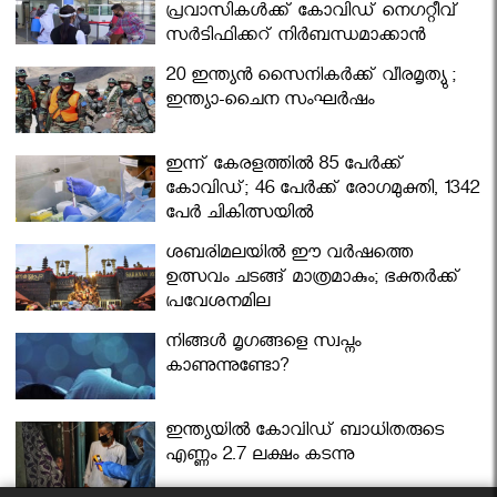
പ്രവാസികള്‍ക്ക് കോവിഡ് നെഗറ്റീവ്
സര്‍ട്ടിഫിക്കറ്റ് നിർബന്ധമാക്കാൻ
മന്ത്രിസഭ
20 ഇന്ത്യൻ സൈനികർക്ക് വീരമൃത്യു ;
ഇന്ത്യാ-ചൈന സംഘർഷം
ഇന്ന് കേരളത്തിൽ 85 പേർക്ക്
കോവിഡ്; 46 പേർക്ക് രോഗമുക്തി, 1342
പേർ ചികിത്സയിൽ
ശബരിമലയില്‍ ഈ വർഷത്തെ
ഉത്സവം ചടങ്ങ് മാത്രമാകും; ഭക്തർക്ക്
പ്രവേശനമില്ല
നിങ്ങള്‍ മൃഗങ്ങളെ സ്വപ്നം
കാണുന്നുണ്ടോ?
ഇന്ത്യയിൽ കോവിഡ് ബാധിതരുടെ
എണ്ണം 2.7 ലക്ഷം കടന്നു