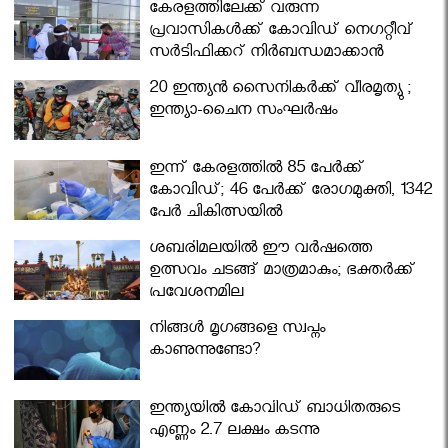
കേരളത്തിലേക്ക് വരുന്ന
പ്രവാസികള്‍ക്ക് കോവിഡ് നെഗറ്റീവ്
സര്‍ട്ടിഫിക്കറ്റ് നിർബന്ധമാക്കാൻ
മന്ത്രിസഭ
20 ഇന്ത്യൻ സൈനികർക്ക് വീരമൃത്യു ;
ഇന്ത്യാ-ചൈന സംഘർഷം
ഇന്ന് കേരളത്തിൽ 85 പേർക്ക്
കോവിഡ്; 46 പേർക്ക് രോഗമുക്തി, 1342
പേർ ചികിത്സയിൽ
ശബരിമലയില്‍ ഈ വർഷത്തെ
ഉത്സവം ചടങ്ങ് മാത്രമാകും; ഭക്തർക്ക്
പ്രവേശനമില്ല
നിങ്ങള്‍ മൃഗങ്ങളെ സ്വപ്നം
കാണുന്നുണ്ടോ?
ഇന്ത്യയിൽ കോവിഡ് ബാധിതരുടെ
എണ്ണം 2.7 ലക്ഷം കടന്നു