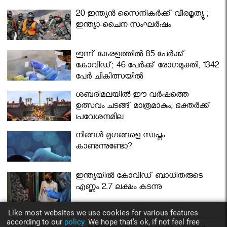
മന്ത്രിസഭ
20 ഇന്ത്യൻ സൈനികർക്ക് വീരമൃത്യു ;
ഇന്ത്യാ-ചൈന സംഘർഷം
ഇന്ന് കേരളത്തിൽ 85 പേർക്ക്
കോവിഡ്; 46 പേർക്ക് രോഗമുക്തി, 1342
പേർ ചികിത്സയിൽ
ശബരിമലയില്‍ ഈ വർഷത്തെ
ഉത്സവം ചടങ്ങ് മാത്രമാകും; ഭക്തർക്ക്
പ്രവേശനമില്ല
നിങ്ങള്‍ മൃഗങ്ങളെ സ്വപ്നം
കാണുന്നുണ്ടോ?
ഇന്ത്യയിൽ കോവിഡ് ബാധിതരുടെ
എണ്ണം 2.7 ലക്ഷം കടന്നു
Like most websites we use cookies for various features
according to our
policy.
We hope that’s ok, if not feel free