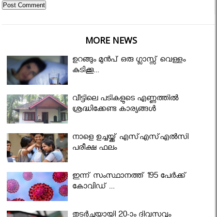
MORE NEWS
ഉറങ്ങും മുന്‍പ് ഒരു ഗ്ലാസ്സ് വെള്ളം
കുടിക്കൂ...
വീട്ടിലെ പടികളുടെ എണ്ണത്തിൽ
ശ്രദ്ധിക്കേണ്ട കാര്യങ്ങൾ
നാളെ ഉച്ചയ്ക്ക് എസ്എസ്എല്‍സി
പരീക്ഷ ഫലം
ഇന്ന് സംസ്ഥാനത്ത് 195 പേര്‍ക്ക്
കോവിഡ് ...
തുടർച്ചയായി 20-ാം ദിവസവും