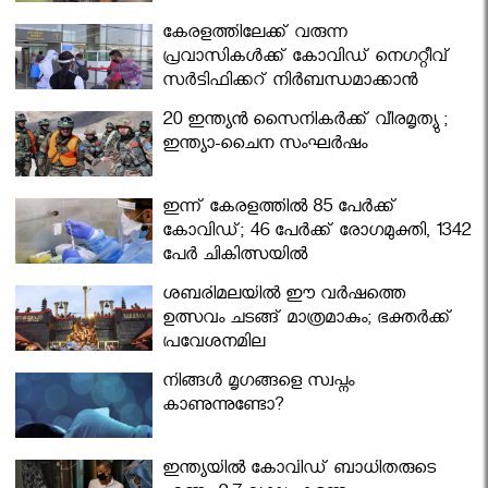
കേരളത്തിലേക്ക് വരുന്ന
പ്രവാസികള്‍ക്ക് കോവിഡ് നെഗറ്റീവ്
സര്‍ട്ടിഫിക്കറ്റ് നിർബന്ധമാക്കാൻ
മന്ത്രിസഭ
20 ഇന്ത്യൻ സൈനികർക്ക് വീരമൃത്യു ;
ഇന്ത്യാ-ചൈന സംഘർഷം
ഇന്ന് കേരളത്തിൽ 85 പേർക്ക്
കോവിഡ്; 46 പേർക്ക് രോഗമുക്തി, 1342
പേർ ചികിത്സയിൽ
ശബരിമലയില്‍ ഈ വർഷത്തെ
ഉത്സവം ചടങ്ങ് മാത്രമാകും; ഭക്തർക്ക്
പ്രവേശനമില്ല
നിങ്ങള്‍ മൃഗങ്ങളെ സ്വപ്നം
കാണുന്നുണ്ടോ?
ഇന്ത്യയിൽ കോവിഡ് ബാധിതരുടെ