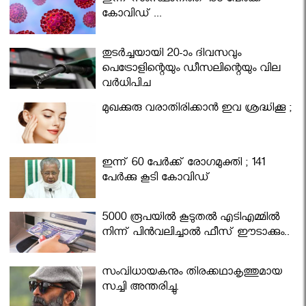
ഇന്ന് സംസ്ഥാനത്ത് 195 പേര്‍ക്ക്
കോവിഡ് ...
തുടർച്ചയായി 20-ാം ദിവസവും
പെട്രോളിന്റെയും ഡീസലിന്റെയും വില
വര്‍ധിപ്പിച്ചു
മുഖക്കുരു വരാതിരിക്കാന്‍ ഇവ ശ്രദ്ധിക്കൂ ;
ഇന്ന് 60 പേർക്ക് രോഗമുക്തി ; 141
പേര്‍ക്കു കൂടി കോവിഡ്
5000 രൂപയിൽ കൂടുതൽ എടിഎമ്മിൽ
നിന്ന് പിൻവലിച്ചാൽ ഫീസ് ഈടാക്കും..
സംവിധായകനും തിരക്കഥാകൃത്തുമായ
സച്ചി അന്തരിച്ചു.