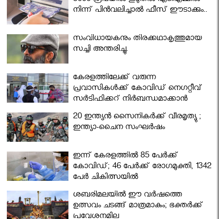
5000 രൂപയിൽ കൂടുതൽ എടിഎമ്മിൽ
നിന്ന് പിൻവലിച്ചാൽ ഫീസ് ഈടാക്കും..
സംവിധായകനും തിരക്കഥാകൃത്തുമായ
സച്ചി അന്തരിച്ചു.
കേരളത്തിലേക്ക് വരുന്ന
പ്രവാസികള്‍ക്ക് കോവിഡ് നെഗറ്റീവ്
സര്‍ട്ടിഫിക്കറ്റ് നിർബന്ധമാക്കാൻ
മന്ത്രിസഭ
20 ഇന്ത്യൻ സൈനികർക്ക് വീരമൃത്യു ;
ഇന്ത്യാ-ചൈന സംഘർഷം
ഇന്ന് കേരളത്തിൽ 85 പേർക്ക്
കോവിഡ്; 46 പേർക്ക് രോഗമുക്തി, 1342
പേർ ചികിത്സയിൽ
ശബരിമലയില്‍ ഈ വർഷത്തെ
ഉത്സവം ചടങ്ങ് മാത്രമാകും; ഭക്തർക്ക്
പ്രവേശനമില്ല