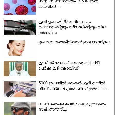
ഇന്ന് സംസ്ഥാനത്ത് 195 പേര്‍ക്ക്
കോവിഡ് ...
തുടർച്ചയായി 20-ാം ദിവസവും
പെട്രോളിന്റെയും ഡീസലിന്റെയും വില
വര്‍ധിപ്പിച്ചു
മുഖക്കുരു വരാതിരിക്കാന്‍ ഇവ ശ്രദ്ധിക്കൂ ;
ഇന്ന് 60 പേർക്ക് രോഗമുക്തി ; 141
പേര്‍ക്കു കൂടി കോവിഡ്
5000 രൂപയിൽ കൂടുതൽ എടിഎമ്മിൽ
നിന്ന് പിൻവലിച്ചാൽ ഫീസ് ഈടാക്കും..
സംവിധായകനും തിരക്കഥാകൃത്തുമായ
സച്ചി അന്തരിച്ചു.