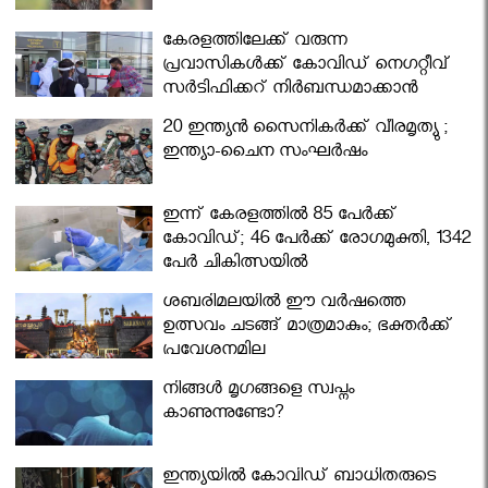
കേരളത്തിലേക്ക് വരുന്ന
പ്രവാസികള്‍ക്ക് കോവിഡ് നെഗറ്റീവ്
സര്‍ട്ടിഫിക്കറ്റ് നിർബന്ധമാക്കാൻ
മന്ത്രിസഭ
20 ഇന്ത്യൻ സൈനികർക്ക് വീരമൃത്യു ;
ഇന്ത്യാ-ചൈന സംഘർഷം
ഇന്ന് കേരളത്തിൽ 85 പേർക്ക്
കോവിഡ്; 46 പേർക്ക് രോഗമുക്തി, 1342
പേർ ചികിത്സയിൽ
ശബരിമലയില്‍ ഈ വർഷത്തെ
ഉത്സവം ചടങ്ങ് മാത്രമാകും; ഭക്തർക്ക്
പ്രവേശനമില്ല
നിങ്ങള്‍ മൃഗങ്ങളെ സ്വപ്നം
കാണുന്നുണ്ടോ?
ഇന്ത്യയിൽ കോവിഡ് ബാധിതരുടെ