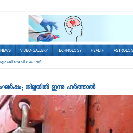
L NEWS
VIDEO-GALLERY
TECHNOLOGY
HEALTH
ASTROLO
.എം-ബി.ജെ.പി സംഘര്....
്‍ഷം; ജില്ലയില്‍ ഇന്നു ഹര്‍ത്താല്‍