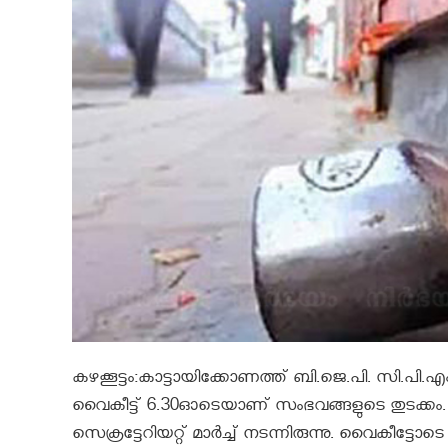
കഴക്കൂട്ടം:കാട്ടായിക്കോണത്ത് ബി.ജെ.പി. സി.പി.എം.
വൈകീട്ട് 6.30ഓടെയാണ് സംഭവങ്ങളുടെ തുടക്കം. കഴക
സെക്രട്ടേറിയറ്റ് മാര്‍ച്ച് നടന്നിരുന്നു. വൈകീട്ടേ