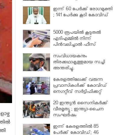
വര്‍ധിപ്പിച്ചു
ഇന്ന് 60 പേർക്ക് രോഗമുക്തി
; 141 പേര്‍ക്കു കൂടി കോവിഡ്
5000 രൂപയിൽ കൂടുതൽ
എടിഎമ്മിൽ നിന്ന്
പിൻവലിച്ചാൽ ഫീസ്
ഈടാക്കും..
സംവിധായകനും
തിരക്കഥാകൃത്തുമായ സച്ചി
അന്തരിച്ചു.
കേരളത്തിലേക്ക് വരുന്ന
പ്രവാസികള്‍ക്ക് കോവിഡ്
നെഗറ്റീവ് സര്‍ട്ടിഫിക്കറ്റ്
നിർബന്ധമാക്കാൻ മന്ത്രിസഭ
20 ഇന്ത്യൻ സൈനികർക്ക്
വീരമൃത്യു ; ഇന്ത്യാ-ചൈന
ളാഴ്ച
സംഘർഷം
ില്‍
ഇന്ന് കേരളത്തിൽ 85
്തി
പേർക്ക് കോവിഡ്; 46