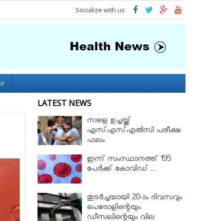
Socialize with us
GY
LATEST NEWS
നാളെ ഉച്ചയ്ക്ക്
എസ്എസ്എല്‍സി പരീക്ഷ
ഫലം
ഇന്ന് സംസ്ഥാനത്ത് 195
പേര്‍ക്ക് കോവിഡ് ...
തുടർച്ചയായി 20-ാം ദിവസവും
പെട്രോളിന്റെയും
ഡീസലിന്റെയും വില