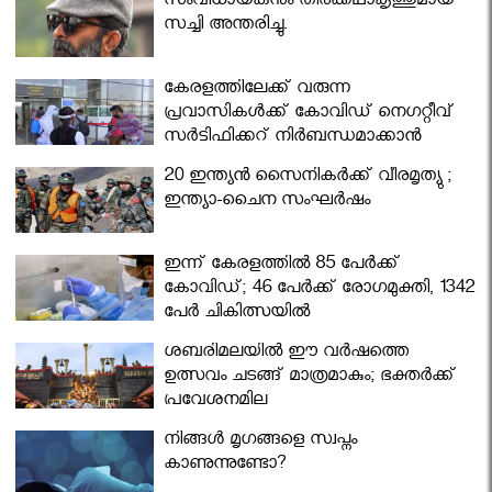
സംവിധായകനും തിരക്കഥാകൃത്തുമായ
സച്ചി അന്തരിച്ചു.
കേരളത്തിലേക്ക് വരുന്ന
പ്രവാസികള്‍ക്ക് കോവിഡ് നെഗറ്റീവ്
സര്‍ട്ടിഫിക്കറ്റ് നിർബന്ധമാക്കാൻ
മന്ത്രിസഭ
20 ഇന്ത്യൻ സൈനികർക്ക് വീരമൃത്യു ;
ഇന്ത്യാ-ചൈന സംഘർഷം
ഇന്ന് കേരളത്തിൽ 85 പേർക്ക്
കോവിഡ്; 46 പേർക്ക് രോഗമുക്തി, 1342
പേർ ചികിത്സയിൽ
ശബരിമലയില്‍ ഈ വർഷത്തെ
ഉത്സവം ചടങ്ങ് മാത്രമാകും; ഭക്തർക്ക്
പ്രവേശനമില്ല
നിങ്ങള്‍ മൃഗങ്ങളെ സ്വപ്നം
കാണുന്നുണ്ടോ?