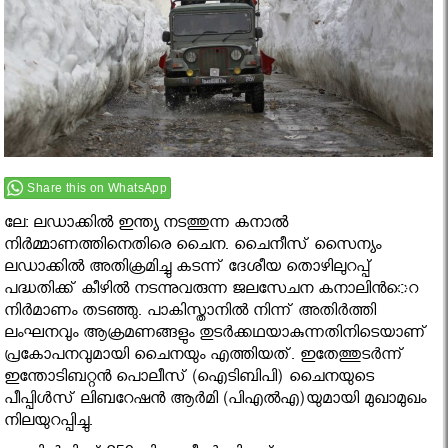
Share this on WhatsApp
ലേ: ലഡാക്കിൽ ഇന്ത്യ നടത്തുന്ന കനാൽ
നിർമ്മാണത്തിനെതിരെ ചൈന. ചൈനീസ് സൈന്യം
ലഡാക്കില്‍ അതിക്രമിച്ചു കടന്ന് ദേശീയ തൊഴിലുറപ്പ്
പദ്ധതിക്ക് കീഴില്‍ നടന്നുവരുന്ന ജലസേചന കനാലിന്‍െറ
നിര്‍മാണം തടഞ്ഞു. പാകിസ്താനില്‍ നിന്ന് അതിര്‍ത്തി
ലംഘനവും ആക്രമണങ്ങളും തുടര്‍ക്കഥയാകുന്നതിനിടെയാണ്
പ്രകോപനവുമായി ചൈനയും എത്തിയത്. ഇതേത്തുടര്‍ന്ന്
ഇന്തോടിബറ്റന്‍ പൊലീസ് (ഐടിബിപി) ചൈനയുടെ
പീപ്പിള്‍സ് ലിബറേഷന്‍ ആര്‍മി (പിഎല്‍എ)യുമായി മുഖാമുഖം
നിലയുറപ്പിച്ചു.