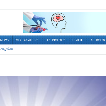
L NEWS
VIDEO-GALLERY
TECHNOLOGY
HEALTH
ASTROLO
ത്യയില്‍....