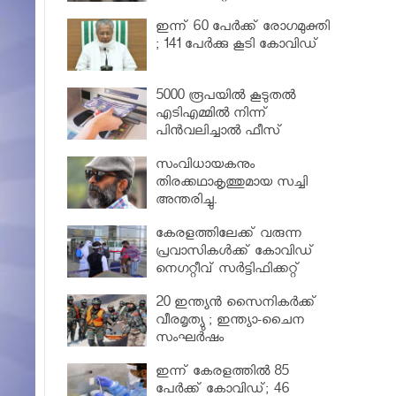
വര്‍ധിപ്പിച്ചു
ഇന്ന് 60 പേർക്ക് രോഗമുക്തി
; 141 പേര്‍ക്കു കൂടി കോവിഡ്
5000 രൂപയിൽ കൂടുതൽ
എടിഎമ്മിൽ നിന്ന്
പിൻവലിച്ചാൽ ഫീസ്
ഈടാക്കും..
സംവിധായകനും
തിരക്കഥാകൃത്തുമായ സച്ചി
അന്തരിച്ചു.
കേരളത്തിലേക്ക് വരുന്ന
പ്രവാസികള്‍ക്ക് കോവിഡ്
നെഗറ്റീവ് സര്‍ട്ടിഫിക്കറ്റ്
നിർബന്ധമാക്കാൻ മന്ത്രിസഭ
20 ഇന്ത്യൻ സൈനികർക്ക്
വീരമൃത്യു ; ഇന്ത്യാ-ചൈന
സംഘർഷം
ഇന്ന് കേരളത്തിൽ 85
പേർക്ക് കോവിഡ്; 46