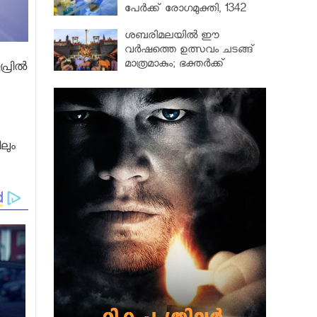
പേർക്ക് രോഗമുക്തി, 1342
പേർ ചികിത്സയിൽ
ശബരിമലയില്‍ ഈ
വർഷത്തെ ഉത്സവം ചടങ്ങ്
മാത്രമാകും; ഭക്തർക്ക്
രില്‍
പ്രവേശനമില്ല
ലും