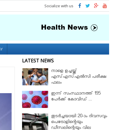
Socialize with us
GY
LATEST NEWS
നാളെ ഉച്ചയ്ക്ക്
എസ്എസ്എല്‍സി പരീക്ഷ
ഫലം
ഇന്ന് സംസ്ഥാനത്ത് 195
പേര്‍ക്ക് കോവിഡ് ...
തുടർച്ചയായി 20-ാം ദിവസവും
പെട്രോളിന്റെയും
ഡീസലിന്റെയും വില