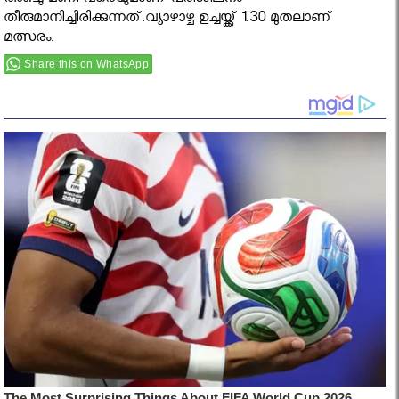
അഞ്ചു മണി വരെയുമാണ് പരിശീലനം
തീരുമാനിച്ചിരിക്കുന്നത്.വ്യാഴാഴ്ച ഉച്ചയ്ക്ക് 1.30 മുതലാണ്
മത്സരം.
Share this on WhatsApp