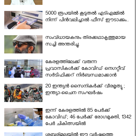
5000 രൂപയിൽ കൂടുതൽ എടിഎമ്മിൽ
നിന്ന് പിൻവലിച്ചാൽ ഫീസ് ഈടാക്കും..
സംവിധായകനും തിരക്കഥാകൃത്തുമായ
സച്ചി അന്തരിച്ചു.
കേരളത്തിലേക്ക് വരുന്ന
പ്രവാസികള്‍ക്ക് കോവിഡ് നെഗറ്റീവ്
സര്‍ട്ടിഫിക്കറ്റ് നിർബന്ധമാക്കാൻ
മന്ത്രിസഭ
20 ഇന്ത്യൻ സൈനികർക്ക് വീരമൃത്യു ;
ഇന്ത്യാ-ചൈന സംഘർഷം
ഇന്ന് കേരളത്തിൽ 85 പേർക്ക്
കോവിഡ്; 46 പേർക്ക് രോഗമുക്തി, 1342
പേർ ചികിത്സയിൽ
ശബരിമലയില്‍ ഈ വർഷത്തെ