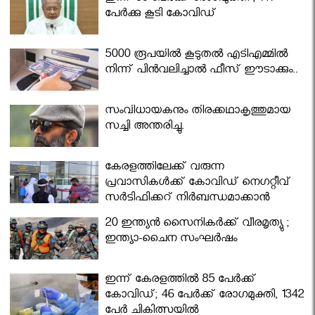
പേര്‍ക്കു കൂടി കോവിഡ്
5000 രൂപയിൽ കൂടുതൽ എടിഎമ്മിൽ
നിന്ന് പിൻവലിച്ചാൽ ഫീസ് ഈടാക്കും..
സംവിധായകനും തിരക്കഥാകൃത്തുമായ
സച്ചി അന്തരിച്ചു.
കേരളത്തിലേക്ക് വരുന്ന
പ്രവാസികള്‍ക്ക് കോവിഡ് നെഗറ്റീവ്
സര്‍ട്ടിഫിക്കറ്റ് നിർബന്ധമാക്കാൻ
മന്ത്രിസഭ
20 ഇന്ത്യൻ സൈനികർക്ക് വീരമൃത്യു ;
ഇന്ത്യാ-ചൈന സംഘർഷം
ഇന്ന് കേരളത്തിൽ 85 പേർക്ക്
കോവിഡ്; 46 പേർക്ക് രോഗമുക്തി, 1342
പേർ ചികിത്സയിൽ