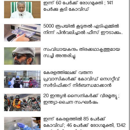
ഇന്ന് 60 പേർക്ക് രോഗമുക്തി ; 141
പേര്‍ക്കു കൂടി കോവിഡ്
5000 രൂപയിൽ കൂടുതൽ എടിഎമ്മിൽ
നിന്ന് പിൻവലിച്ചാൽ ഫീസ് ഈടാക്കും..
സംവിധായകനും തിരക്കഥാകൃത്തുമായ
സച്ചി അന്തരിച്ചു.
കേരളത്തിലേക്ക് വരുന്ന
പ്രവാസികള്‍ക്ക് കോവിഡ് നെഗറ്റീവ്
സര്‍ട്ടിഫിക്കറ്റ് നിർബന്ധമാക്കാൻ
മന്ത്രിസഭ
20 ഇന്ത്യൻ സൈനികർക്ക് വീരമൃത്യു ;
ഇന്ത്യാ-ചൈന സംഘർഷം
ഇന്ന് കേരളത്തിൽ 85 പേർക്ക്
കോവിഡ്; 46 പേർക്ക് രോഗമുക്തി, 1342