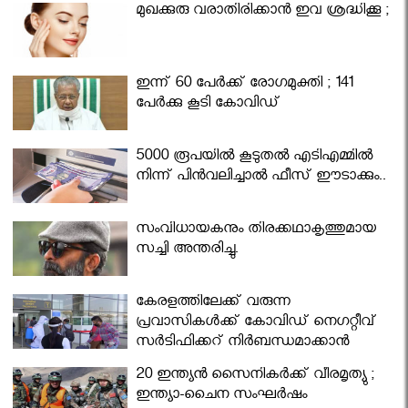
മുഖക്കുരു വരാതിരിക്കാന്‍ ഇവ ശ്രദ്ധിക്കൂ ;
ഇന്ന് 60 പേർക്ക് രോഗമുക്തി ; 141
പേര്‍ക്കു കൂടി കോവിഡ്
5000 രൂപയിൽ കൂടുതൽ എടിഎമ്മിൽ
നിന്ന് പിൻവലിച്ചാൽ ഫീസ് ഈടാക്കും..
സംവിധായകനും തിരക്കഥാകൃത്തുമായ
സച്ചി അന്തരിച്ചു.
കേരളത്തിലേക്ക് വരുന്ന
പ്രവാസികള്‍ക്ക് കോവിഡ് നെഗറ്റീവ്
സര്‍ട്ടിഫിക്കറ്റ് നിർബന്ധമാക്കാൻ
മന്ത്രിസഭ
20 ഇന്ത്യൻ സൈനികർക്ക് വീരമൃത്യു ;
ഇന്ത്യാ-ചൈന സംഘർഷം