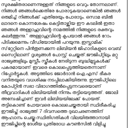
സുരക്ഷിതരാണെന്നുള്ളത് നിങ്ങളുടെ വെറും തോന്നലാണ്.
നിങ്ങൾ ഞങ്ങൾക്കെതിരേ പോരാടുകയാണെങ്കിൽ ഞങ്ങൾ
ഒരുമിച്ച് നിങ്ങൾക്ക് എതിരേയും പോരാടും. ഒസാമ ബിൽ
ലാദനെ കൊന്നശേഷം കെട്ടിതാഴ്ത്തിയ ഈ കടലിൽ ഇതാ
ഞങ്ങൾ അള്ളാഹുവിന്റെ നാമത്തിൽ നിങ്ങളുടെ രക്തവും
കലർത്തുന്നു.’ അള്ളാഹുവിന്റെ കൃപയാൽ ഞങ്ങൾ റോം
പിടിക്കുമെന്നും വീഡിയോയിൽ പറയുന്നു..ഇസ്ലാമിക്
സ്‌റ്റേറ്റിനെ പിന്‍തുണക്കുന്ന ലിബിയന്‍ ജിഹാദികളുടെ വെബ്
സൈറ്റിലാണ് ദൃശ്യങ്ങള്‍ പോസ്റ്റ് ചെയ്തത്.ജൗജിപ്റ്റിലും മറ്റു
രാജ്യങ്ങളിലും മുസ്ലീം സ്ത്രീകൾ നേരിടുന്ന ബുദ്ധിമുട്ടുകൾക്ക്
പകരമായാണ് ഇവരെ കൊലപ്പെടുത്തിയതെന്നാണ്
റിപ്പോർട്ടുകൾ. അടുത്തിടെ ജോർദാൻ ഐ.എസ് ഭീകര
വനിതയുടെ വധശിക്ഷ നടപ്പിലാക്കിയിരുന്നു. ഈജിപ്റ്റിലെ
കോപ്റ്റിൻ സഭാ വിഭാഗത്തിൽപ്പെടുന്നവരെയാണ്
തീവ്രവാദികൾ ലിബിയയിൽ നിന്നും തട്ടിയെടുത്തത്. ജോലി
അന്വേഷിച്ചാണ് ഇവർ ലിബിയയിലേക്ക് പോയത്.
തട്ടികൊണ്ട് പോയവരെ കൊലചെയ്തതായി സ്ഥിരീകരിച്ച
ഈജിപ്ത് രാജ്യത്ത് 7 ദിവസത്തെ ദുഖാചരണത്തിന്
ആഹ്വാനം ചെയ്തു.സ്ഥിതിഗതികള്‍ വിലയിരുത്താനായി
ഈജിപ്തിന്റെ ദേശീയ പ്രതിരോധ കൗണ്‍സില്‍ വിളിച്ചു