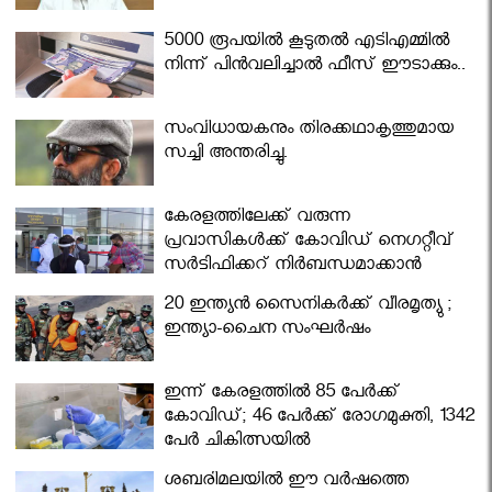
5000 രൂപയിൽ കൂടുതൽ എടിഎമ്മിൽ
നിന്ന് പിൻവലിച്ചാൽ ഫീസ് ഈടാക്കും..
സംവിധായകനും തിരക്കഥാകൃത്തുമായ
സച്ചി അന്തരിച്ചു.
കേരളത്തിലേക്ക് വരുന്ന
പ്രവാസികള്‍ക്ക് കോവിഡ് നെഗറ്റീവ്
സര്‍ട്ടിഫിക്കറ്റ് നിർബന്ധമാക്കാൻ
മന്ത്രിസഭ
20 ഇന്ത്യൻ സൈനികർക്ക് വീരമൃത്യു ;
ഇന്ത്യാ-ചൈന സംഘർഷം
ഇന്ന് കേരളത്തിൽ 85 പേർക്ക്
കോവിഡ്; 46 പേർക്ക് രോഗമുക്തി, 1342
പേർ ചികിത്സയിൽ
ശബരിമലയില്‍ ഈ വർഷത്തെ