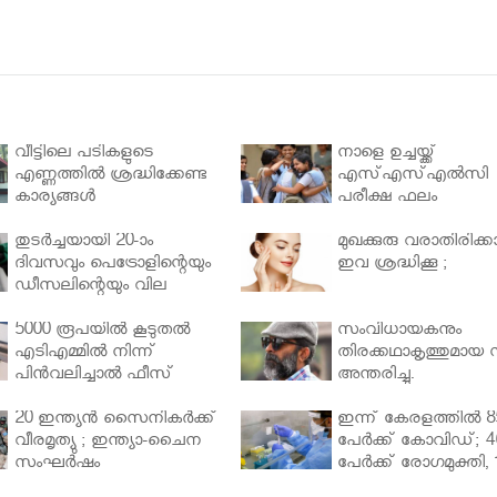
വീട്ടിലെ പടികളുടെ
നാളെ ഉച്ചയ്ക്ക്
എണ്ണത്തിൽ ശ്രദ്ധിക്കേണ്ട
എസ്എസ്എല്‍സി
കാര്യങ്ങൾ
പരീക്ഷ ഫലം
തുടർച്ചയായി 20-ാം
മുഖക്കുരു വരാതിരിക്കാ
ദിവസവും പെട്രോളിന്റെയും
ഇവ ശ്രദ്ധിക്കൂ ;
ഡീസലിന്റെയും വില
വര്‍ധിപ്പിച്ചു
5000 രൂപയിൽ കൂടുതൽ
സംവിധായകനും
എടിഎമ്മിൽ നിന്ന്
തിരക്കഥാകൃത്തുമായ സ
പിൻവലിച്ചാൽ ഫീസ്
അന്തരിച്ചു.
ഈടാക്കും..
20 ഇന്ത്യൻ സൈനികർക്ക്
ഇന്ന് കേരളത്തിൽ 8
വീരമൃത്യു ; ഇന്ത്യാ-ചൈന
പേർക്ക് കോവിഡ്; 4
സംഘർഷം
പേർക്ക് രോഗമുക്തി, 
പേർ ചികിത്സയിൽ