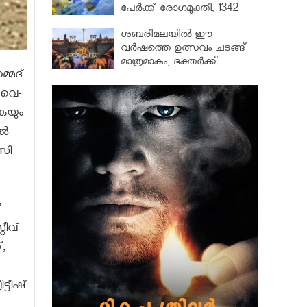
പേർക്ക് രോഗമുക്തി, 1342
പേർ ചികിത്സയിൽ
ശബരിമലയില്‍ ഈ
വർഷത്തെ ഉത്സവം ചടങ്ങ്
മാത്രമാകും; ഭക്തർക്ക്
മ­ദ്‌
പ്രവേശനമില്ല
ം വെ­
ുകയും
്‍
ാസി
’
റീവ്
,
്ടീഷ്