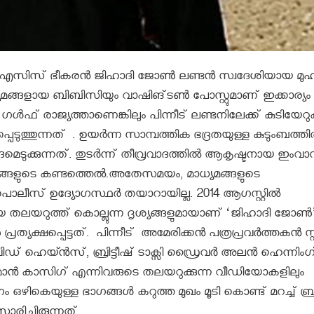
­ന്ന ഐസിസ് ഭീ­ക­രൻ ജി­ഹാ­ദി ജോൺ ല­ണ്ടൻ സ്വ­ദേ­ശി­യാ­യ മു­ഹ­മ്
യ­മ­ങ്ങ­ളാ­യ ബി­ബി­സി­യും വാ­ഷി­ങ്‌­ടൺ പോ­സ്റ്റു­മാ­ണ്‌ ഇ­ക്കാ­ര്യ
് ഗള്‍ഫ് രാജ്യത്താണെങ്കിലും പിന്നീട് ലണ്ടനിലേക്ക് കുടിയേറ
ടുത്തുന്നത് . ഉയര്‍ന്ന സാമ്പത്തിക ഭദ്രതയുള്ള കുടുംബത്തില
ടുക്കുന്നത്. തുടര്‍ന്ന് തീവ്രവാദത്തില്‍ ആകൃഷ്ടനായ ഇംവ
്ങളുടെ കണ്ടത്തെല്‍.അതേസമയം, മാധ്യമങ്ങളുടെ
് പൊലീസ് ഉദ്യോഗസ്ഥര്‍ തയാറായില്ല. 2014 ആഗസ്റ്റില്‍
െ തലയറുത്ത് കൊല്ലുന്ന ദൃശ്യങ്ങളുമായാണ് ‘ജിഹാദി ജോണ്‍
ഷപ്പെട്ടത്. പിന്നീട് അമേരിക്കൻ പത്രപ്രവർത്തകൻ സ്റ്
വിഡ് ഹെയ്ൻസ്, ബ്രിട്ടീഷ് ടാക്സി ഡ്രൈവർ അലൻ ഹെന്നിംഗ്
മാൻ കാസിഗ് എന്നിവരുടെ തലയറുക്കുന്ന വീഡിയോകളിലും
ഴികെയുള്ള ഭാഗങ്ങള്‍ കറുത്ത മുഖം മൂടി കൊണ്ട് മറച്ച് ബ്രിട
രിച്ചിരുന്നത്.