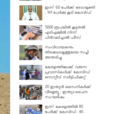
വര്‍ധിപ്പിച്ചു
ഇന്ന് 60 പേർക്ക് രോഗമുക്തി
; 141 പേര്‍ക്കു കൂടി കോവിഡ്
5000 രൂപയിൽ കൂടുതൽ
എടിഎമ്മിൽ നിന്ന്
പിൻവലിച്ചാൽ ഫീസ്
ഈടാക്കും..
സംവിധായകനും
തിരക്കഥാകൃത്തുമായ സച്ചി
അന്തരിച്ചു.
കേരളത്തിലേക്ക് വരുന്ന
പ്രവാസികള്‍ക്ക് കോവിഡ്
നെഗറ്റീവ് സര്‍ട്ടിഫിക്കറ്റ്
നിർബന്ധമാക്കാൻ മന്ത്രിസഭ
20 ഇന്ത്യൻ സൈനികർക്ക്
വീരമൃത്യു ; ഇന്ത്യാ-ചൈന
സംഘർഷം
ഇന്ന് കേരളത്തിൽ 85
പേർക്ക് കോവിഡ്; 46