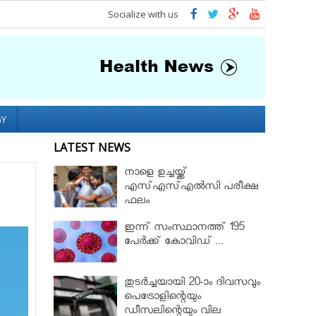
Socialize with us
GY
LATEST NEWS
നാളെ ഉച്ചയ്ക്ക്
എസ്എസ്എല്‍സി പരീക്ഷ
ഫലം
ഇന്ന് സംസ്ഥാനത്ത് 195
പേര്‍ക്ക് കോവിഡ് ...
തുടർച്ചയായി 20-ാം ദിവസവും
പെട്രോളിന്റെയും
ഡീസലിന്റെയും വില