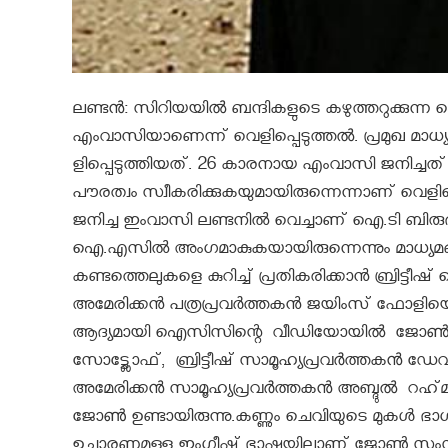
ല­ണ്ടൻ: സി­റി­യ­യിൽ ബ­ന്ദി­ക­ളു­ടെ ക­ഴു­ത്ത­റു­ക്കു
എം­വാ­സി­യാ­ണെ­ന്ന്‌ വെ­ളി­പ്പെ­ടു­ത്തൽ. പ്ര­മു­ഖ മാ­ധ്
ളി­പ്പെ­ടു­ത്തി­യ­ത്‌. 26 കാരനായ എംവാസി ജനിച്ചത
പൗരത്വം സ്വീകരിക്കുകയുമായിരുന്നെന്നാണ് വെളിപ്പെ
ജനിച്ച ഇംവാസി ലണ്ടനില്‍ വെച്ചാണ് ഐ.ടി ബിരുദമെ
ഐ.എസില്‍ അംഗമാകുകയായിരുന്നെന്നും മാധ്യമങ
കണ്ടത്തെലുകളെ കുറിച്ച് പ്രതികരിക്കാന്‍ ബ്രിട്ടീഷ
അമേരിക്കന്‍ പത്രപ്രവര്‍ത്തകന്‍ ജയിംസ് ഫോളിയ
ആദ്യമായി ഐസിസിന്റെ വീഡിയോയിൽ ജോൺ പ്രത്യക്
സോട്ട്ലോഫ്, ബ്രിട്ടീഷ് സാമൂഹ്യപ്രവർത്തകൻ ഡേ
അമേരിക്കൻ സാമൂഹ്യപ്രവർത്തകൻ അബ്ദുൽ റഹ്‌
ജോൺ ഉണ്ടായിരുന്നു.കണ്ണും ചെവിയുടെ മുകള്‍ ഭാഗം ഒ
ഉച്ചാരണമുള്ള ഇംഗ്ലീഷ് ഭാഷയിലാണ് ജോണ്‍ സംസാ